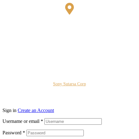
Bestari Recidance Jl. Batu Hulung No.1
BalungbangJaya, Bogor Barat
Kota Bogor - Jawa Barat
Copyright © 2026 PT. Prospera Tritama Karya a Member of
Sony Sutarsa Corp
Sign in
Create an Account
Username or email
*
Password
*