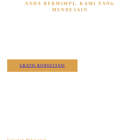
ANDA BERMIMPI, KAMI YANG
MENDESAIN
Wujudkan Furniture & Interi
Kami
GRATIS KONSULTASI
0812 3259 1842