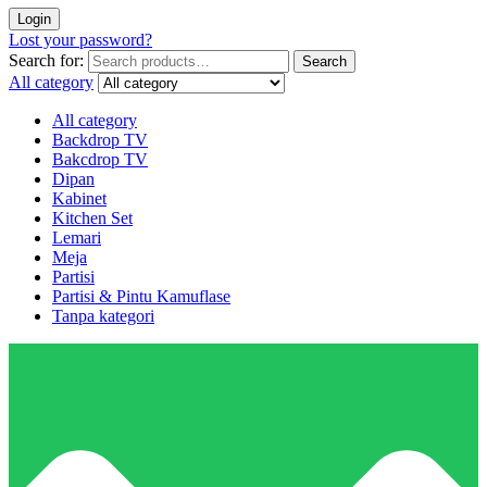
Login
Lost your password?
Search for:
Search
All category
All category
Backdrop TV
Bakcdrop TV
Dipan
Kabinet
Kitchen Set
Lemari
Meja
Partisi
Partisi & Pintu Kamuflase
Tanpa kategori