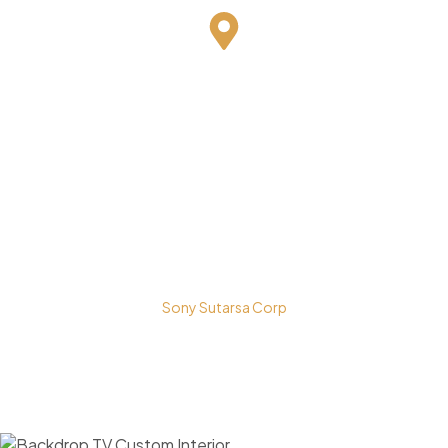
Bestari Recidance Jl. Batu Hulung No.1
BalungbangJaya, Bogor Barat
Kota Bogor - Jawa Barat
Copyright © 2026 PT. Prospera Tritama Karya a Member of
Sony Sutarsa Corp