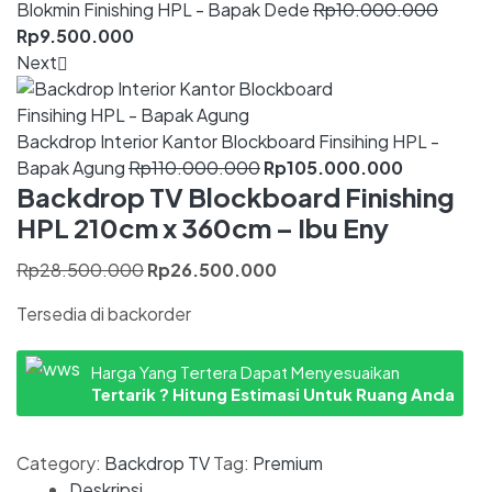
Blokmin Finishing HPL - Bapak Dede
Rp
10.000.000
Rp
9.500.000
Next
Backdrop Interior Kantor Blockboard Finsihing HPL -
Bapak Agung
Rp
110.000.000
Rp
105.000.000
Backdrop TV Blockboard Finishing
HPL 210cm x 360cm – Ibu Eny
Rp
28.500.000
Rp
26.500.000
Tersedia di backorder
Harga Yang Tertera Dapat Menyesuaikan
Tertarik ? Hitung Estimasi Untuk Ruang Anda
Category:
Backdrop TV
Tag:
Premium
Deskripsi