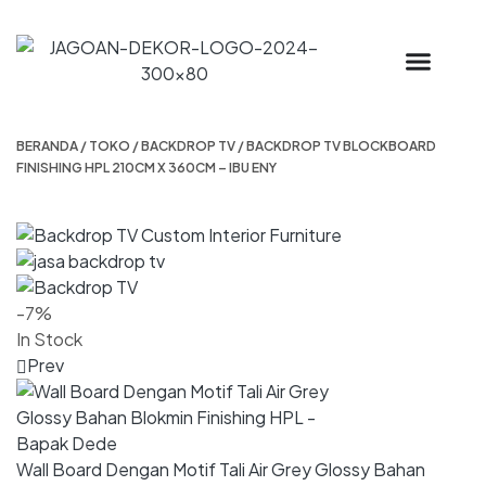
BERANDA
/
TOKO
/
BACKDROP TV
/ BACKDROP TV BLOCKBOARD
FINISHING HPL 210CM X 360CM – IBU ENY
-7%
In Stock
Prev
Wall Board Dengan Motif Tali Air Grey Glossy Bahan