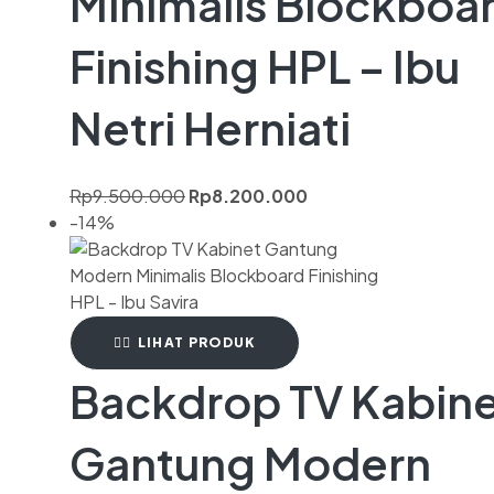
Minimalis Blockboa
Finishing HPL – Ibu
Netri Herniati
Rp
9.500.000
Rp
8.200.000
-14%
LIHAT PRODUK
Backdrop TV Kabin
Gantung Modern