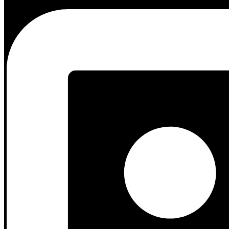
Backdrop TV Modular Partisi Ruangan Blockb
Rp
9.750.000
Lihat Produk
Backdrop TV Furnitre Interior Set Dinding Bl
Rp
14.500.000
Wujudkan Furnitur
Impian Bersa