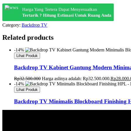
Harga Yang Tertera Dapat Menyesuaikan
Tertarik ? Hitung Estimasi Untuk Ruang Anda
Category:
Backdrop TV
Related products
-14%
Lihat Produk
Backdrop TV Kabinet Gantung Modern Minimali
Rp
32.500.000
Harga aslinya adalah: Rp32.500.000.
Rp
28.000.
-14%
Lihat Produk
Backdrop TV Minimalis Blockboard Finishing H
Rp
9.500.000
Harga aslinya adalah: Rp9.500.000.
Rp
8.200.000
Lihat Produk