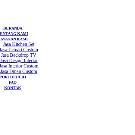
BERANDA
ENTANG KAMI
LAYANAN KAMI
Jasa Kitchen Set
Jasa Lemari Custom
Jasa Backdrop TV
Jasa Design Interior
Jasa Interior Custom
Jasa Dipan Custom
PORTOFOLIO
FAQ
KONTAK