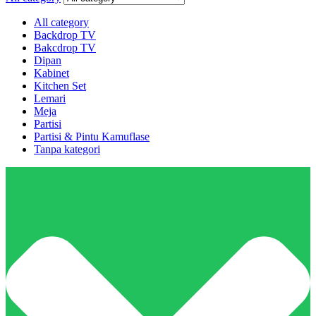
All category
Backdrop TV
Bakcdrop TV
Dipan
Kabinet
Kitchen Set
Lemari
Meja
Partisi
Partisi & Pintu Kamuflase
Tanpa kategori