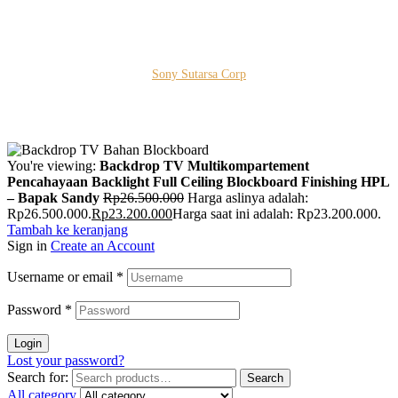
Copyright © 2026 PT. Prospera Tritama Karya a Member of
Sony Sutarsa Corp
You're viewing:
Backdrop TV Multikompartement
Pencahayaan Backlight Full Ceiling Blockboard Finishing HPL
– Bapak Sandy
Rp
26.500.000
Harga aslinya adalah:
Rp26.500.000.
Rp
23.200.000
Harga saat ini adalah: Rp23.200.000.
Tambah ke keranjang
Sign in
Create an Account
Username or email
*
Password
*
Login
Lost your password?
Search for:
Search
All category