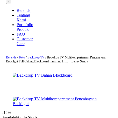
Beranda
Tentang
Kami
Portofolio
Produk
FAQ
Customer
Care
Beranda
/
Toko
/
Backdrop TV
/ Backdrop TV Multikompartement Pencahayaan
Backlight Full Ceiling Blockboard Finishing HPL – Bapak Sandy
-12%
Availability:
In Stock