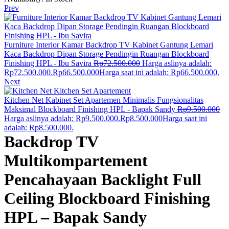
Prev
Furniture Interior Kamar Backdrop TV Kabinet Gantung Lemari
Kaca Backdrop Dipan Storage Pendingin Ruangan Blockboard
Finishing HPL - Ibu Savira
Rp
72.500.000
Harga aslinya adalah:
Rp72.500.000.
Rp
66.500.000
Harga saat ini adalah: Rp66.500.000.
Next
Kitchen Net Kabinet Set Apartemen Minimalis Fungsionalitas
Maksimal Blockboard Finishing HPL - Bapak Sandy
Rp
9.500.000
Harga aslinya adalah: Rp9.500.000.
Rp
8.500.000
Harga saat ini
adalah: Rp8.500.000.
Backdrop TV
Multikompartement
Pencahayaan Backlight Full
Ceiling Blockboard Finishing
HPL – Bapak Sandy