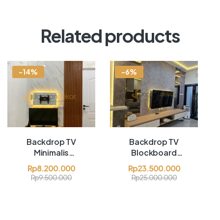
Related products
-14%
-6%
Backdrop TV
Backdrop TV
Minimalis
Blockboard
Blockboard
Finishing HPL –
Rp
8.200.000
Rp
23.500.000
Finishing HPL –
Bapak Ernest
Rp
9.500.000
Rp
25.000.000
Ibu Netri Herniati