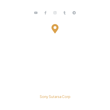
Bestari Recidance Jl. Batu Hulung No.1
BalungbangJaya, Bogor Barat
Kota Bogor - Jawa Barat
Copyright © 2026 PT. Prospera Tritama Karya a Member of
Sony Sutarsa Corp