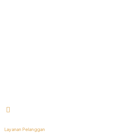
0812 3259 1842
Layanan Pelanggan