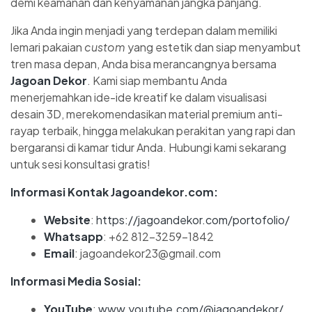
demi keamanan dan kenyamanan jangka panjang.
Jika Anda ingin menjadi yang terdepan dalam memiliki
lemari pakaian
custom
yang estetik dan siap menyambut
tren masa depan, Anda bisa merancangnya bersama
Jagoan Dekor
. Kami siap membantu Anda
menerjemahkan ide-ide kreatif ke dalam visualisasi
desain 3D, merekomendasikan material premium anti-
rayap terbaik, hingga melakukan perakitan yang rapi dan
bergaransi di kamar tidur Anda. Hubungi kami sekarang
untuk sesi konsultasi gratis!
Informasi Kontak Jagoandekor.com:
Website
:
https://jagoandekor.com/portofolio/
Whatsapp
: +62 812-3259-1842
Email
: jagoandekor23@gmail.com
Informasi Media Sosial:
YouTube
:
www.youtube.com/@jagoandekor/