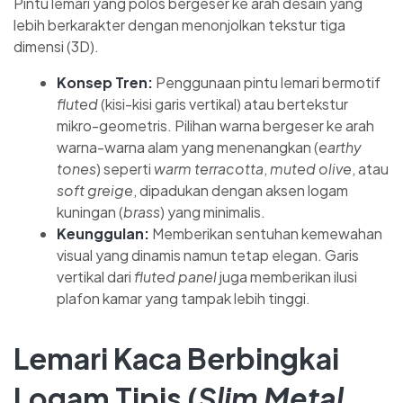
Pintu lemari yang polos bergeser ke arah desain yang
lebih berkarakter dengan menonjolkan tekstur tiga
dimensi (3D).
Konsep Tren:
Penggunaan pintu lemari bermotif
fluted
(kisi-kisi garis vertikal) atau bertekstur
mikro-geometris. Pilihan warna bergeser ke arah
warna-warna alam yang menenangkan (
earthy
tones
) seperti
warm terracotta
,
muted olive
, atau
soft greige
, dipadukan dengan aksen logam
kuningan (
brass
) yang minimalis.
Keunggulan:
Memberikan sentuhan kemewahan
visual yang dinamis namun tetap elegan. Garis
vertikal dari
fluted panel
juga memberikan ilusi
plafon kamar yang tampak lebih tinggi.
Lemari Kaca Berbingkai
Logam Tipis (
Slim Metal