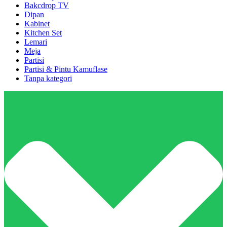
Bakcdrop TV
Dipan
Kabinet
Kitchen Set
Lemari
Meja
Partisi
Partisi & Pintu Kamuflase
Tanpa kategori