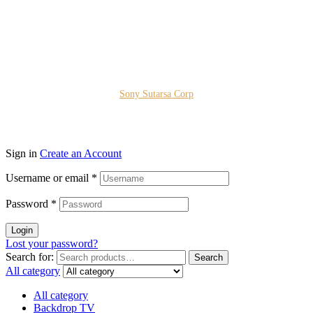
Copyright © 2026 PT. Prospera Tritama Karya a Member of
Sony Sutarsa Corp
Sign in
Create an Account
Username or email
*
Password
*
Login
Lost your password?
Search for:
Search
All category
All category
Backdrop TV