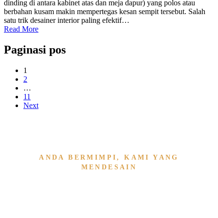
dinding di antara kabinet atas dan meja dapur) yang polos atau
berbahan kusam makin mempertegas kesan sempit tersebut. Salah
satu trik desainer interior paling efektif…
Read More
Paginasi pos
1
2
…
11
Next
ANDA BERMIMPI, KAMI YANG
MENDESAIN
Wujudkan Furniture & Interi
Kami