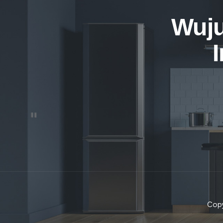
Wuju
Copy