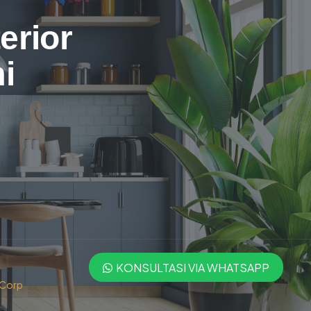
erior
i
KONSULTASI VIA WHATSAPP
 Corp