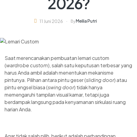
2026?
Meilia Putri
11 Juni 2026
By
Saat merencanakan pembuatan lemari custom
(
wardrobe custom
), salah satu keputusan terbesar yang
harus Anda ambil adalah menentukan mekanisme
pintunya. Pilihan antara pintu geser (
sliding door
) atau
pintu engsel biasa (
swing door
) tidak hanya
memengaruhi tampilan visual kamar, tetapi juga
berdampak langsung pada kenyamanan sirkulasi ruang
harian Anda.
Agar tidak salah pilih, berikut adalah perbandingan