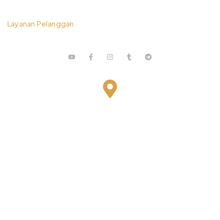
0812 3259 1842
Layanan Pelanggan
Bestari Recidance Jl. Batu Hulung No.1
BalungbangJaya, Bogor Barat
Kota Bogor - Jawa Barat
Copyright © 2026 PT. Prospera Tritama Karya a Member of