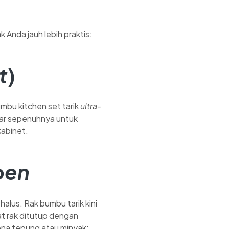
Anda jauh lebih praktis:
t
)
mbu kitchen set tarik
ultra-
eluar sepenuhnya untuk
kabinet.
pen
lus. Rak bumbu tarik kini
at rak ditutup dengan
na tepung atau minyak;