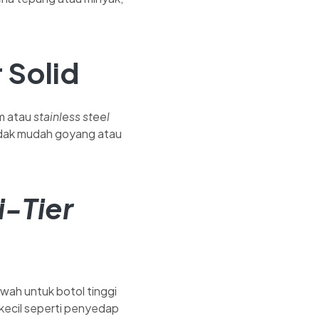
 Solid
um atau
stainless steel
idak mudah goyang atau
i-Tier
awah untuk botol tinggi
kecil seperti penyedap