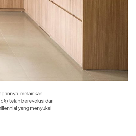
angannya, melainkan
ack
) telah berevolusi dari
illennial yang menyukai