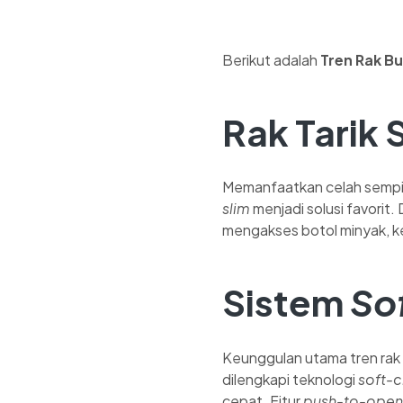
Berikut adalah
Tren Rak B
Rak Tarik S
Memanfaatkan celah sempit 
slim
menjadi solusi favorit.
mengakses botol minyak, ke
Sistem
So
Keunggulan utama tren rak 
dilengkapi teknologi
soft-c
cepat. Fitur
push-to-open