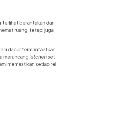
 terlihat berantakan dan
hemat ruang, tetapi juga
 inci dapur termanfaatkan
da merancang
kitchen set
mi memastikan setiap rel