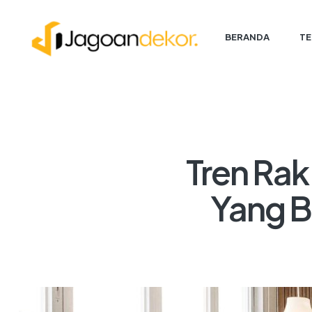
BERANDA
TE
Tren Rak
Yang B