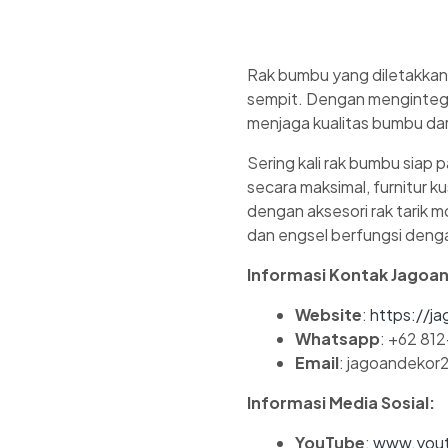
Rak bumbu yang diletakkan
sempit. Dengan mengintegra
menjaga kualitas bumbu da
Sering kali rak bumbu siap 
secara maksimal, furnitur 
dengan aksesori rak tarik
dan engsel berfungsi denga
Informasi Kontak Jagoa
Website
:
https://ja
Whatsapp
: +62 81
Email
: jagoandeko
Informasi Media Sosial:
YouTube
:
www.yout