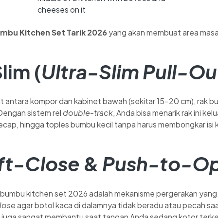
umbu Kitchen Set Tarik 2026
yang akan membuat area masak 
lim (
Ultra-Slim Pull-Ou
antara kompor dan kabinet bawah (sekitar 15-20 cm), rak bu
 Dengan sistem rel
double-track
, Anda bisa menarik rak ini k
cap, hingga toples bumbu kecil tanpa harus membongkar isi 
ft-Close
&
Push-to-O
bumbu kitchen set 2026 adalah mekanisme pergerakan yang ha
lose
agar botol kaca di dalamnya tidak beradu atau pecah sa
juga sangat membantu saat tangan Anda sedang kotor terke