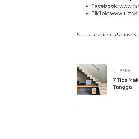
Facebook
:
www.fac
TikTok
:
www.tiktok
Inspirasi Rak Tarik
Rak Tarik K
PREV
7 Tips Ma
Tangga