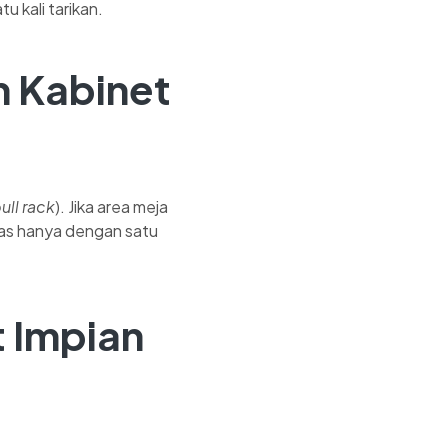
u kali tarikan.
 Kabinet
ll rack
). Jika area meja
tas hanya dengan satu
 Impian