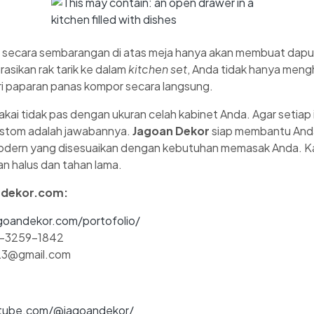
 secara sembarangan di atas meja hanya akan membuat dapur
sikan rak tarik ke dalam
kitchen set
, Anda tidak hanya meng
ri paparan panas kompor secara langsung.
pakai tidak pas dengan ukuran celah kabinet Anda. Agar setiap
kustom adalah jawabannya.
Jagoan Dekor
siap membantu An
 modern yang disesuaikan dengan kebutuhan memasak Anda. Ka
n halus dan tahan lama.
ndekor.com:
goandekor.com/portofolio/
2-3259-1842
r23@gmail.com
ube.com/@jagoandekor/