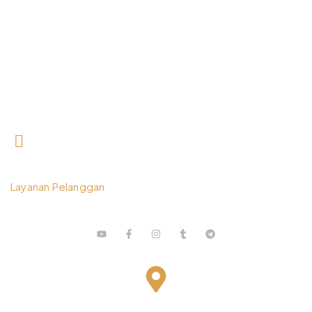
0812 3259 1842
Layanan Pelanggan
Bestari Recidance Jl. Batu Hulung No.1