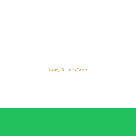
BalungbangJaya, Bogor Barat
Kota Bogor - Jawa Barat
Copyright © 2026 PT. Prospera Tritama Karya a Member of
Sony Sutarsa Corp