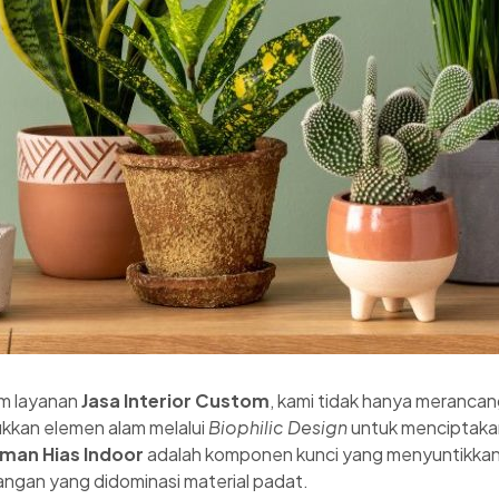
am layanan
Jasa Interior Custom
, kami tidak hanya meranca
ukkan elemen alam melalui
Biophilic Design
untuk menciptaka
man Hias Indoor
adalah komponen kunci yang menyuntikkan
angan yang didominasi material padat.