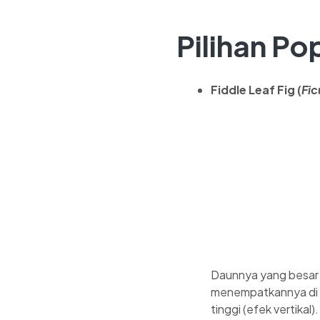
Pilihan Po
Fiddle Leaf Fig (
Fic
Daunnya yang besar 
menempatkannya di 
tinggi (efek vertikal).