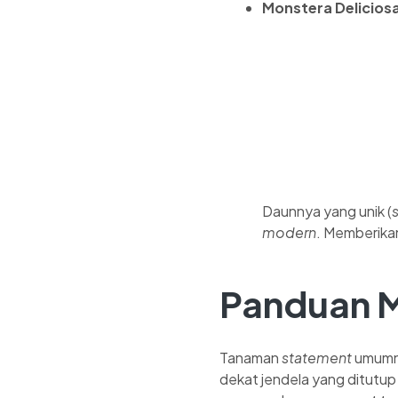
Monstera Delicios
Daunnya yang unik (
s
modern
. Memberik
Panduan M
Tanaman
statement
umumny
dekat jendela yang ditutup