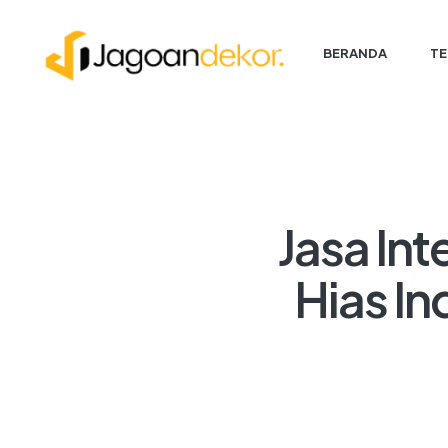
BERANDA
TE
Jasa Int
Hias I