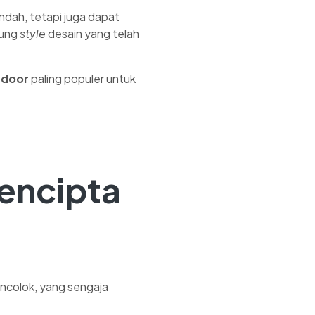
ndah, tetapi juga dapat
kung
style
desain yang telah
ndoor
paling populer untuk
encipta
ncolok, yang sengaja