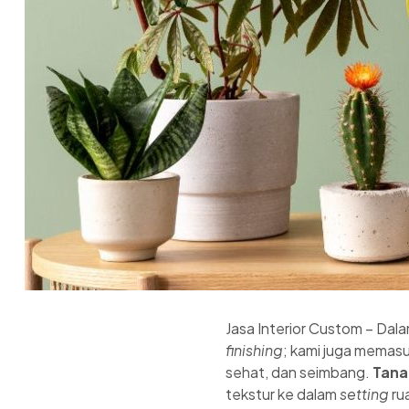
Jasa Interior Custom – Dal
finishing
; kami juga memas
sehat, dan seimbang.
Tana
tekstur ke dalam
setting
ru