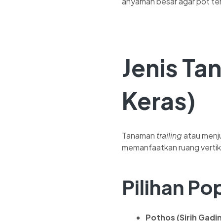
anyaman besar agar pot te
Jenis T
Keras)
Tanaman
trailing
atau menj
memanfaatkan ruang vertikal
Pilihan Po
Pothos (Sirih Gadi