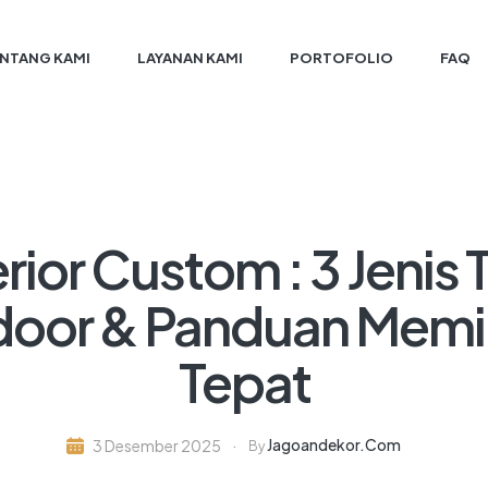
NTANG KAMI
LAYANAN KAMI
PORTOFOLIO
FAQ
erior Custom : 3 Jeni
ndoor & Panduan Memil
Tepat
Jagoandekor.com
3 Desember 2025
By