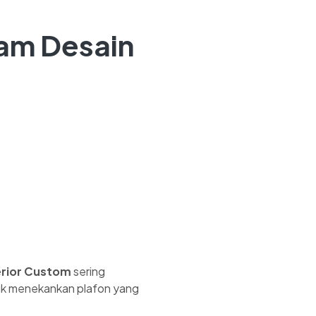
lam Desain
erior Custom
sering
tuk menekankan plafon yang