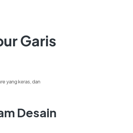
ur Garis
ure
yang keras, dan
lam Desain