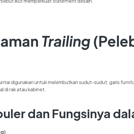
rsebut ikut memperkuat
statement
desain.
anaman
Trailing
(Peleb
untai digunakan untuk melembutkan sudut-sudut, garis
furnit
 di rak atau kabinet.
puler dan Fungsinya da
ng)