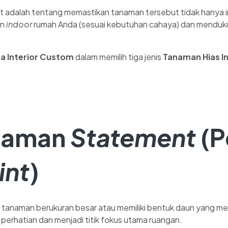
 adalah tentang memastikan tanaman tersebut tidak hanya i
an
indoor
rumah Anda (sesuai kebutuhan cahaya) dan mendu
sa Interior Custom
dalam memilih tiga jenis
Tanaman Hias I
anaman
Statement
(P
int
)
 tanaman berukuran besar atau memiliki bentuk daun yang me
perhatian dan menjadi titik fokus utama ruangan.