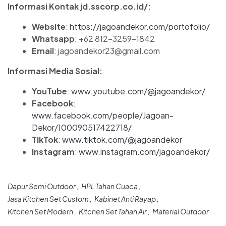
Informasi Kontak jd.sscorp.co.id/:
Website
:
https://jagoandekor.com/portofolio/
Whatsapp
: +62 812-3259-1842
Email
: jagoandekor23@gmail.com
Informasi Media Sosial:
YouTube
:
www.youtube.com/@jagoandekor/
Facebook
:
www.facebook.com/people/Jagoan-
Dekor/100090517422718/
TikTok
:
www.tiktok.com/@jagoandekor
Instagram
:
www.instagram.com/jagoandekor/
Dapur Semi Outdoor
HPL Tahan Cuaca
Jasa Kitchen Set Custom
Kabinet Anti Rayap
Kitchen Set Modern
Kitchen Set Tahan Air
Material Outdoor