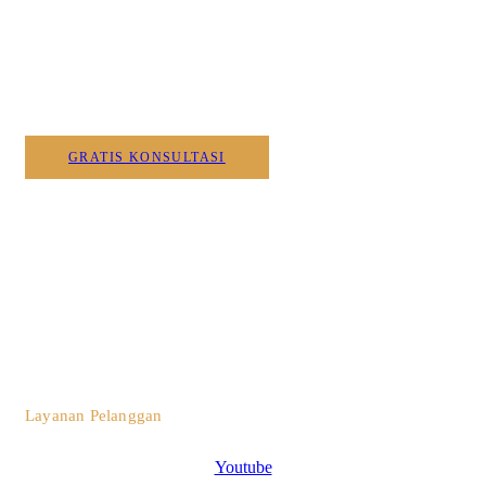
Wujudkan Furniture & Interi
Kami
GRATIS KONSULTASI
0812 3259 1842
Layanan Pelanggan
Youtube