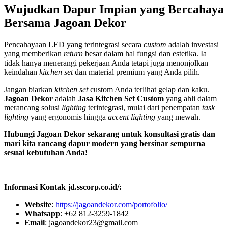
Wujudkan Dapur Impian yang Bercahaya
Bersama Jagoan Dekor
Pencahayaan LED yang terintegrasi secara
custom
adalah investasi
yang memberikan
return
besar dalam hal fungsi dan estetika. Ia
tidak hanya menerangi pekerjaan Anda tetapi juga menonjolkan
keindahan
kitchen set
dan material premium yang Anda pilih.
Jangan biarkan
kitchen set
custom Anda terlihat gelap dan kaku.
Jagoan Dekor
adalah
Jasa Kitchen Set Custom
yang ahli dalam
merancang solusi
lighting
terintegrasi, mulai dari penempatan
task
lighting
yang ergonomis hingga
accent lighting
yang mewah.
Hubungi Jagoan Dekor sekarang untuk konsultasi gratis dan
mari kita rancang dapur modern yang bersinar sempurna
sesuai kebutuhan Anda!
Informasi Kontak jd.sscorp.co.id/:
Website
:
https://jagoandekor.com/portofolio/
Whatsapp
: +62 812-3259-1842
Email
: jagoandekor23@gmail.com