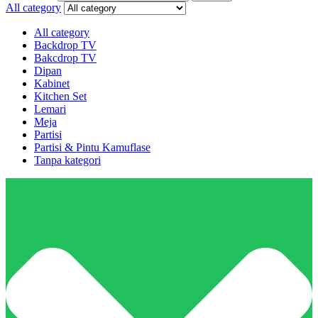
All category
All category
Backdrop TV
Bakcdrop TV
Dipan
Kabinet
Kitchen Set
Lemari
Meja
Partisi
Partisi & Pintu Kamuflase
Tanpa kategori