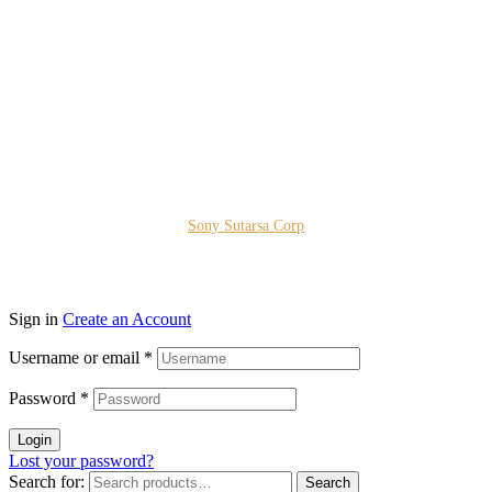
Bestari Recidance Jl. Batu Hulung No.1
BalungbangJaya, Bogor Barat
Kota Bogor - Jawa Barat
Copyright © 2026 PT. Prospera Tritama Karya a Member of
Sony Sutarsa Corp
Sign in
Create an Account
Username or email
*
Password
*
Login
Lost your password?
Search for:
Search