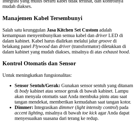
Integrasi yang mulus berarti kabel tidak terlihat, dan kontrolnya
mudah diakses.
Manajemen Kabel Tersembunyi
Salah satu keunggulan
Jasa Kitchen Set Custom
adalah
kemampuan menyembunyikan semua kabel dan
driver
LED di
dalam kabinet. Kabel harus dialirkan melalui jalur
groove
di
belakang panel
Plywood
dan
driver
(transformator) diletakkan di
dalam kabinet yang mudah diakses, misalnya di atas
exhaust hood
.
Kontrol Otomatis dan Sensor
Untuk meningkatkan fungsionalitas:
Sensor Sentuh/Gerak:
Gunakan sensor sentuh yang ditanam
di
body
kabinet atau sensor gerak di bawah kabinet. Lampu
akan menyala otomatis saat Anda membuka pintu atau saat
tangan mendekat, memberikan kemudahan saat tangan kotor.
Dimmer:
Integrasikan
dimmer
(
light intensity control
) pada
accent lighting
, misalnya di bawah
toe kick
agar Anda dapat
menyesuaikan suasana dari terang ke redup.