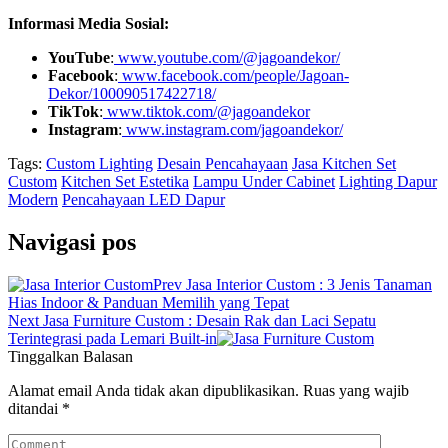
Informasi Media Sosial:
YouTube
:
www.youtube.com/@jagoandekor/
Facebook
:
www.facebook.com/people/Jagoan-
Dekor/100090517422718/
TikTok
:
www.tiktok.com/@jagoandekor
Instagram
:
www.instagram.com/jagoandekor/
Tags:
Custom Lighting
Desain Pencahayaan
Jasa Kitchen Set
Custom
Kitchen Set Estetika
Lampu Under Cabinet
Lighting Dapur
Modern
Pencahayaan LED Dapur
Navigasi pos
Prev
Jasa Interior Custom : 3 Jenis Tanaman
Hias Indoor & Panduan Memilih yang Tepat
Next
Jasa Furniture Custom : Desain Rak dan Laci Sepatu
Terintegrasi pada Lemari Built-in
Tinggalkan Balasan
Alamat email Anda tidak akan dipublikasikan.
Ruas yang wajib
ditandai
*