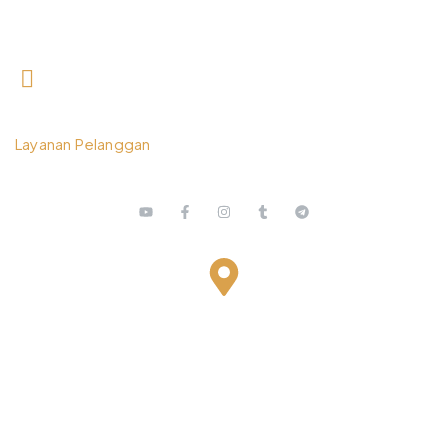
0812 3259 1842
Layanan Pelanggan
Bestari Recidance Jl. Batu Hulung No.1
BalungbangJaya, Bogor Barat
Kota Bogor - Jawa Barat