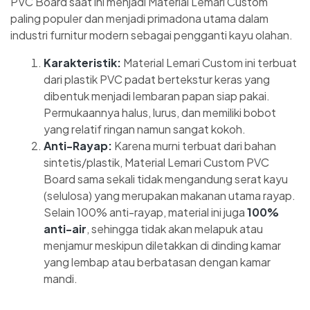
PVC Board saat ini menjadi Material Lemari Custom
paling populer dan menjadi primadona utama dalam
industri furnitur modern sebagai pengganti kayu olahan.
Karakteristik:
Material Lemari Custom ini terbuat
dari plastik PVC padat bertekstur keras yang
dibentuk menjadi lembaran papan siap pakai.
Permukaannya halus, lurus, dan memiliki bobot
yang relatif ringan namun sangat kokoh.
Anti-Rayap:
Karena murni terbuat dari bahan
sintetis/plastik, Material Lemari Custom PVC
Board sama sekali tidak mengandung serat kayu
(selulosa) yang merupakan makanan utama rayap.
Selain 100% anti-rayap, material ini juga
100%
anti-air
, sehingga tidak akan melapuk atau
menjamur meskipun diletakkan di dinding kamar
yang lembap atau berbatasan dengan kamar
mandi.