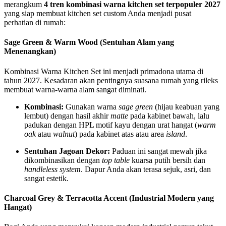
merangkum
4 tren kombinasi warna kitchen set terpopuler 2027
yang siap membuat kitchen set custom Anda menjadi pusat
perhatian di rumah:
Sage Green & Warm Wood (Sentuhan Alam yang
Menenangkan)
Kombinasi Warna Kitchen Set ini menjadi primadona utama di
tahun 2027. Kesadaran akan pentingnya suasana rumah yang rileks
membuat warna-warna alam sangat diminati.
Kombinasi:
Gunakan warna
sage green
(hijau keabuan yang
lembut) dengan hasil akhir
matte
pada kabinet bawah, lalu
padukan dengan HPL motif kayu dengan urat hangat (
warm
oak
atau
walnut
) pada kabinet atas atau area
island
.
Sentuhan Jagoan Dekor:
Paduan ini sangat mewah jika
dikombinasikan dengan
top table
kuarsa putih bersih dan
handleless system
. Dapur Anda akan terasa sejuk, asri, dan
sangat estetik.
Charcoal Grey & Terracotta Accent (Industrial Modern yang
Hangat)