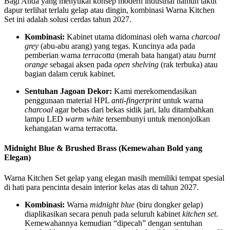
Bagi Anda yang menyukai konsep modern industrial namun takut
dapur terlihat terlalu gelap atau dingin, kombinasi Warna Kitchen
Set ini adalah solusi cerdas tahun 2027.
Kombinasi:
Kabinet utama didominasi oleh warna
charcoal
grey
(abu-abu arang) yang tegas. Kuncinya ada pada
pemberian warna
terracotta
(merah bata hangat) atau
burnt
orange
sebagai aksen pada
open shelving
(rak terbuka) atau
bagian dalam ceruk kabinet.
Sentuhan Jagoan Dekor:
Kami merekomendasikan
penggunaan material HPL
anti-fingerprint
untuk warna
charcoal
agar bebas dari bekas sidik jari, lalu ditambahkan
lampu LED
warm white
tersembunyi untuk menonjolkan
kehangatan warna terracotta.
Midnight Blue & Brushed Brass (Kemewahan Bold yang
Elegan)
Warna Kitchen Set gelap yang elegan masih memiliki tempat spesial
di hati para pencinta desain interior kelas atas di tahun 2027.
Kombinasi:
Warna
midnight blue
(biru dongker gelap)
diaplikasikan secara penuh pada seluruh kabinet
kitchen set
.
Kemewahannya kemudian “dipecah” dengan sentuhan