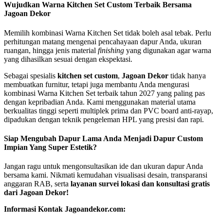
Wujudkan Warna
Kitchen Set Custom
Terbaik Bersama
Jagoan Dekor
Memilih kombinasi Warna Kitchen Set tidak boleh asal tebak. Perlu
perhitungan matang mengenai pencahayaan dapur Anda, ukuran
ruangan, hingga jenis material
finishing
yang digunakan agar warna
yang dihasilkan sesuai dengan ekspektasi.
Sebagai spesialis
kitchen set custom
,
Jagoan Dekor
tidak hanya
membuatkan furnitur, tetapi juga membantu Anda mengurasi
kombinasi Warna Kitchen Set terbaik tahun 2027 yang paling pas
dengan kepribadian Anda. Kami menggunakan material utama
berkualitas tinggi seperti multiplek prima dan PVC board anti-rayap,
dipadukan dengan teknik pengeleman HPL yang presisi dan rapi.
Siap Mengubah Dapur Lama Anda Menjadi Dapur Custom
Impian Yang Super Estetik?
Jangan ragu untuk mengonsultasikan ide dan ukuran dapur Anda
bersama kami. Nikmati kemudahan visualisasi desain, transparansi
anggaran RAB, serta
layanan survei lokasi dan konsultasi gratis
dari Jagoan Dekor!
Informasi Kontak Jagoandekor.com: