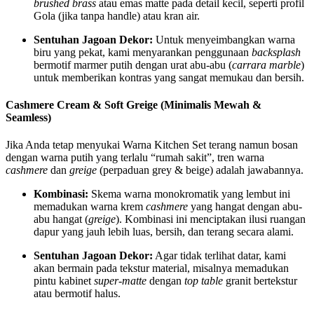
brushed brass
atau emas matte pada detail kecil, seperti profil
Gola (jika tanpa handle) atau kran air.
Sentuhan Jagoan Dekor:
Untuk menyeimbangkan warna
biru yang pekat, kami menyarankan penggunaan
backsplash
bermotif marmer putih dengan urat abu-abu (
carrara marble
)
untuk memberikan kontras yang sangat memukau dan bersih.
Cashmere Cream & Soft Greige (Minimalis Mewah &
Seamless)
Jika Anda tetap menyukai Warna Kitchen Set terang namun bosan
dengan warna putih yang terlalu “rumah sakit”, tren warna
cashmere
dan
greige
(perpaduan grey & beige) adalah jawabannya.
Kombinasi:
Skema warna monokromatik yang lembut ini
memadukan warna krem
cashmere
yang hangat dengan abu-
abu hangat (
greige
). Kombinasi ini menciptakan ilusi ruangan
dapur yang jauh lebih luas, bersih, dan terang secara alami.
Sentuhan Jagoan Dekor:
Agar tidak terlihat datar, kami
akan bermain pada tekstur material, misalnya memadukan
pintu kabinet
super-matte
dengan
top table
granit bertekstur
atau bermotif halus.