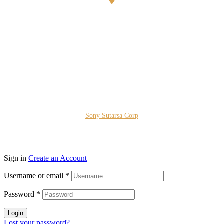
Bestari Recidance Jl. Batu Hulung No.1
BalungbangJaya, Bogor Barat
Kota Bogor - Jawa Barat
Copyright © 2026 PT. Prospera Tritama Karya a Member of
Sony Sutarsa Corp
Sign in
Create an Account
Username or email
*
Password
*
Login
Lost your password?