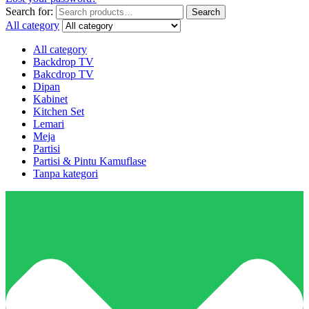
Search for:
Search
All category
All category
Backdrop TV
Bakcdrop TV
Dipan
Kabinet
Kitchen Set
Lemari
Meja
Partisi
Partisi & Pintu Kamuflase
Tanpa kategori