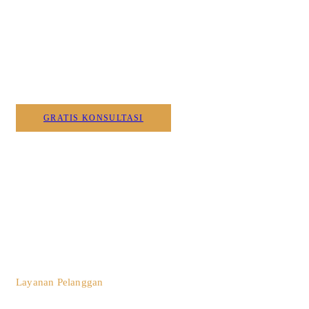
Wujudkan Furniture & Interi
Kami
GRATIS KONSULTASI
0812 3259 1842
Layanan Pelanggan