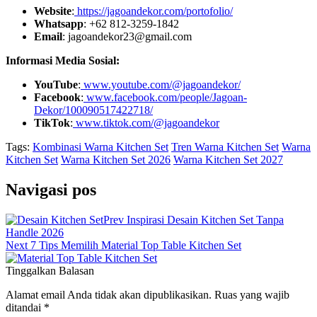
Website
:
https://jagoandekor.com/portofolio/
Whatsapp
: +62 812-3259-1842
Email
: jagoandekor23@gmail.com
Informasi Media Sosial:
YouTube
:
www.youtube.com/@jagoandekor/
Facebook
:
www.facebook.com/people/Jagoan-
Dekor/100090517422718/
TikTok
:
www.tiktok.com/@jagoandekor
Tags:
Kombinasi Warna Kitchen Set
Tren Warna Kitchen Set
Warna
Kitchen Set
Warna Kitchen Set 2026
Warna Kitchen Set 2027
Navigasi pos
Prev
Inspirasi Desain Kitchen Set Tanpa
Handle 2026
Next
7 Tips Memilih Material Top Table Kitchen Set
Tinggalkan Balasan
Alamat email Anda tidak akan dipublikasikan.
Ruas yang wajib
ditandai
*