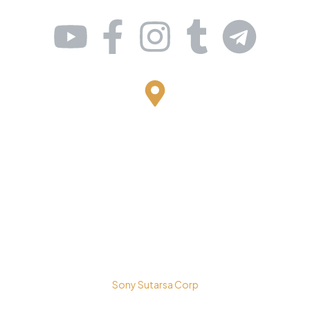
Bestari Recidance Jl. Batu Hulung No.1
BalungbangJaya, Bogor Barat
Kota Bogor - Jawa Barat
Copyright © 2026 PT. Prospera Tritama Karya a Member of
Sony Sutarsa Corp