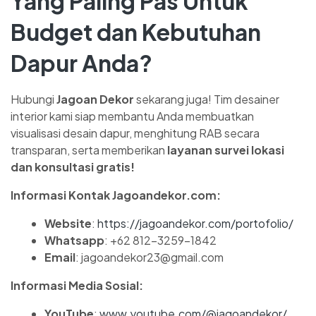
Yang Paling Pas Untuk
Budget dan Kebutuhan
Dapur Anda?
Hubungi
Jagoan Dekor
sekarang juga! Tim desainer
interior kami siap membantu Anda membuatkan
visualisasi desain dapur, menghitung RAB secara
transparan, serta memberikan
layanan survei lokasi
dan konsultasi gratis!
Informasi Kontak Jagoandekor.com:
Website
:
https://jagoandekor.com/portofolio/
Whatsapp
: +62 812-3259-1842
Email
: jagoandekor23@gmail.com
Informasi Media Sosial:
YouTube
:
www.youtube.com/@jagoandekor/