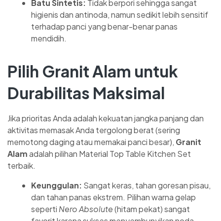
Batu Sintetis:
Tidak berpori sehingga sangat
higienis dan antinoda, namun sedikit lebih sensitif
terhadap panci yang benar-benar panas
mendidih.
Pilih Granit Alam untuk
Durabilitas Maksimal
Jika prioritas Anda adalah kekuatan jangka panjang dan
aktivitas memasak Anda tergolong berat (sering
memotong daging atau memakai panci besar),
Granit
Alam
adalah pilihan Material Top Table Kitchen Set
terbaik.
Keunggulan:
Sangat keras, tahan goresan pisau,
dan tahan panas ekstrem. Pilihan warna gelap
seperti
Nero Absolute
(hitam pekat) sangat
favorit karena sukses menyembunyikan noda