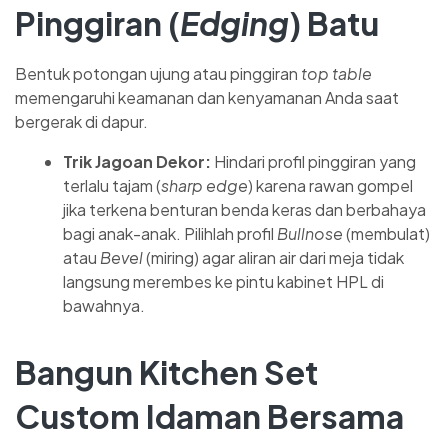
Pinggiran (
Edging
) Batu
Bentuk potongan ujung atau pinggiran
top table
memengaruhi keamanan dan kenyamanan Anda saat
bergerak di dapur.
Trik Jagoan Dekor:
Hindari profil pinggiran yang
terlalu tajam (
sharp edge
) karena rawan gompel
jika terkena benturan benda keras dan berbahaya
bagi anak-anak. Pilihlah profil
Bullnose
(membulat)
atau
Bevel
(miring) agar aliran air dari meja tidak
langsung merembes ke pintu kabinet HPL di
bawahnya.
Bangun Kitchen Set
Custom Idaman Bersama