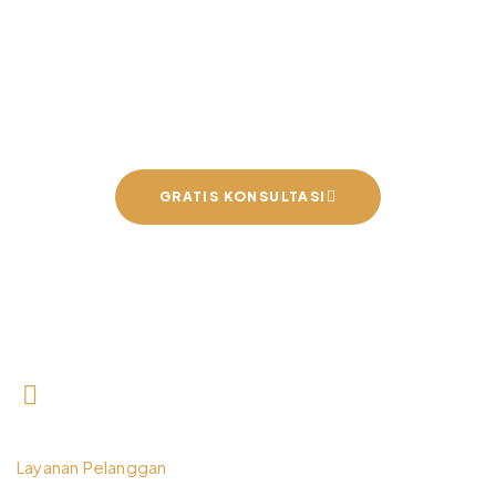
Wujudkan Furniture &
Interior Impian Bersama
Kami
GRATIS KONSULTASI
0812 3259 1842
Layanan Pelanggan