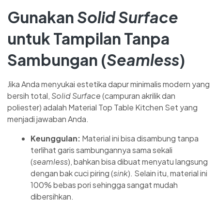
Gunakan
Solid Surface
untuk Tampilan Tanpa
Sambungan (
Seamless
)
Jika Anda menyukai estetika dapur minimalis modern yang
bersih total,
Solid Surface
(campuran akrilik dan
poliester) adalah Material Top Table Kitchen Set yang
menjadi jawaban Anda.
Keunggulan:
Material ini bisa disambung tanpa
terlihat garis sambungannya sama sekali
(
seamless
), bahkan bisa dibuat menyatu langsung
dengan bak cuci piring (
sink
). Selain itu, material ini
100% bebas pori sehingga sangat mudah
dibersihkan.