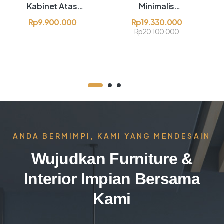
Kabinet Atas
Minimalis
Bawah
Blockboard
Rp
9.900.000
Rp
19.330.000
Blockboard
Finishing HPL –
Rp
20.100.000
Finishing HPL –
Ibu Dini Dieny
Bapak Akbar
ANDA BERMIMPI, KAMI YANG MENDESAIN
Wujudkan Furniture &
Interior Impian Bersama
Kami