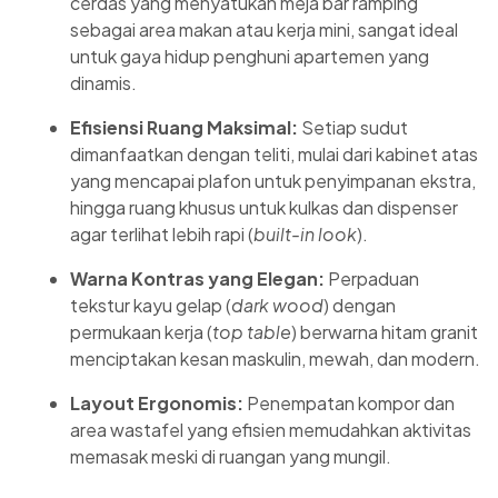
cerdas yang menyatukan meja bar ramping
sebagai area makan atau kerja mini, sangat ideal
untuk gaya hidup penghuni apartemen yang
dinamis.
Efisiensi Ruang Maksimal:
Setiap sudut
dimanfaatkan dengan teliti, mulai dari kabinet atas
yang mencapai plafon untuk penyimpanan ekstra,
hingga ruang khusus untuk kulkas dan dispenser
agar terlihat lebih rapi (
built-in look
).
Warna Kontras yang Elegan:
Perpaduan
tekstur kayu gelap (
dark wood
) dengan
permukaan kerja (
top table
) berwarna hitam granit
menciptakan kesan maskulin, mewah, dan modern.
Layout Ergonomis:
Penempatan kompor dan
area wastafel yang efisien memudahkan aktivitas
memasak meski di ruangan yang mungil.