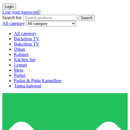
Login
Lost your password?
Search for:
Search
All category
All category
Backdrop TV
Bakcdrop TV
Dipan
Kabinet
Kitchen Set
Lemari
Meja
Partisi
Partisi & Pintu Kamuflase
Tanpa kategori