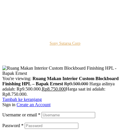
Kota Bogor - Jawa Barat
Copyright © 2026 PT. Prospera Tritama Karya a Member of
Sony Sutarsa Corp
You're viewing:
Ruang Makan Interior Custom Blockboard
Finishing HPL – Bapak Ernest
Rp
9.500.000
Harga aslinya
adalah: Rp9.500.000.
Rp
8.750.000
Harga saat ini adalah:
Rp8.750.000.
Tambah ke keranjang
Sign in
Create an Account
Username or email
*
Password
*