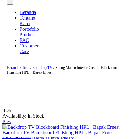
Beranda
Tentang
Kami
Portofolio
Produk
FAQ
Customer
Care
Beranda
/
Toko
/
Backdrop TV
/ Ruang Makan Interior Custom Blockboard
Finishing HPL – Bapak Ernest
-8%
Availability:
In Stock
Prev
Backdrop TV Blockboard Finishing HPL - Bapak Ernest
Rp
25.000.000
Harga aslinya adalah: