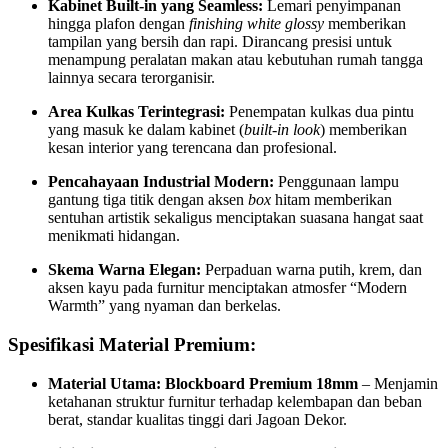
Kabinet Built-in yang Seamless:
Lemari penyimpanan
hingga plafon dengan
finishing white glossy
memberikan
tampilan yang bersih dan rapi. Dirancang presisi untuk
menampung peralatan makan atau kebutuhan rumah tangga
lainnya secara terorganisir.
Area Kulkas Terintegrasi:
Penempatan kulkas dua pintu
yang masuk ke dalam kabinet (
built-in look
) memberikan
kesan interior yang terencana dan profesional.
Pencahayaan Industrial Modern:
Penggunaan lampu
gantung tiga titik dengan aksen
box
hitam memberikan
sentuhan artistik sekaligus menciptakan suasana hangat saat
menikmati hidangan.
Skema Warna Elegan:
Perpaduan warna putih, krem, dan
aksen kayu pada furnitur menciptakan atmosfer “Modern
Warmth” yang nyaman dan berkelas.
Spesifikasi Material Premium:
Material Utama:
Blockboard Premium 18mm
– Menjamin
ketahanan struktur furnitur terhadap kelembapan dan beban
berat, standar kualitas tinggi dari Jagoan Dekor.