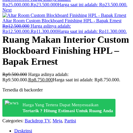
Rp25.000.000.
Rp
23.500.000
Harga saat ini adalah: Rp23.500.000.
Next
Altar Room Custom Blockboard Finishing HPL - Bapak Ernest
Rp
12.500.000
Harga aslinya adalah:
Rp12.500.000.
Rp
11.300.000
Harga saat ini adalah: Rp11.300.000.
Ruang Makan Interior Custom
Blockboard Finishing HPL –
Bapak Ernest
Rp
9.500.000
Harga aslinya adalah:
Rp9.500.000.
Rp
8.750.000
Harga saat ini adalah: Rp8.750.000.
Tersedia di backorder
Harga Yang Tertera Dapat Menyesuaikan
Tertarik ? Hitung Estimasi Untuk Ruang Anda
Categories:
Backdrop TV
,
Meja
,
Partisi
Deskripsi