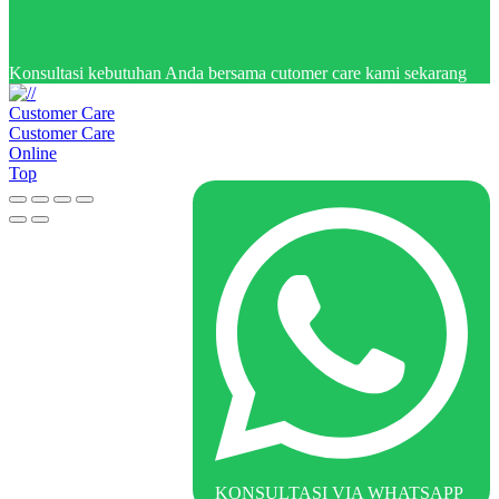
Konsultasi kebutuhan Anda bersama cutomer care kami sekarang
Customer Care
Customer Care
Online
Top
KONSULTASI VIA WHATSAPP