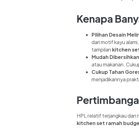
Kenapa Banya
Pilihan Desain Mel
dari motif kayu alam
tampilan
kitchen se
Mudah Dibersihkan
atau makanan. Cukup
Cukup Tahan Gores
menjadikannya prakti
Pertimbanga
HPL relatif terjangkau da
kitchen set ramah budg