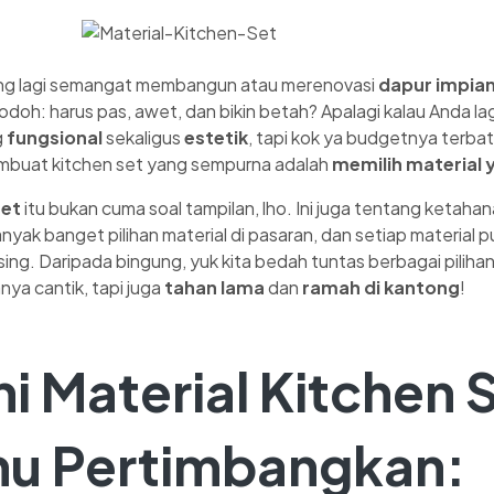
g lagi semangat membangun atau merenovasi
dapur impia
jodoh: harus pas, awet, dan bikin betah? Apalagi kalau Anda lagi 
g
fungsional
sekaligus
estetik
, tapi kok ya budgetnya terbat
mbuat kitchen set yang sempurna adalah
memilih material 
set
itu bukan cuma soal tampilan, lho. Ini juga tentang keta
nyak banget pilihan material di pasaran, dan setiap material 
g. Daripada bingung, yuk kita bedah tuntas berbagai pilihan 
nya cantik, tapi juga
tahan lama
dan
ramah di kantong
!
ni Material Kitchen 
mu Pertimbangkan: