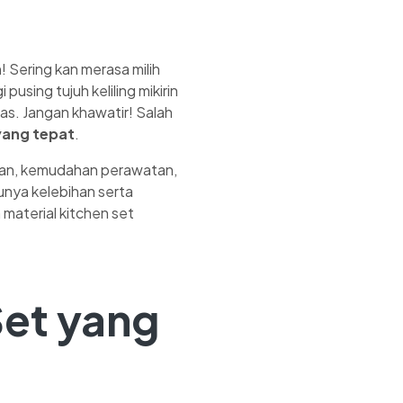
n
! Sering kan merasa milih
pusing tujuh keliling mikirin
as. Jangan khawatir! Salah
yang tepat
.
hanan, kemudahan perawatan,
punya kelebihan serta
material kitchen set
Set yang