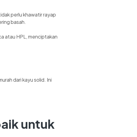
idak perlu khawatir rayap
ering basah.
aca atau HPL, menciptakan
urah dari kayu solid. Ini
baik untuk