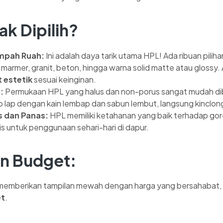
k Dipilih?
impah Ruah:
Ini adalah daya tarik utama HPL! Ada ribuan piliha
i, marmer, granit, beton, hingga warna solid matte atau glossy
t estetik
sesuai keinginan.
:
Permukaan HPL yang halus dan non-porus sangat mudah dib
 lap dengan kain lembap dan sabun lembut, langsung kinclon
 dan Panas:
HPL memiliki ketahanan yang baik terhadap gor
s untuk penggunaan sehari-hari di dapur.
n Budget:
n memberikan tampilan mewah dengan harga yang bersahabat,
et
.