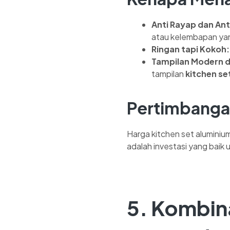
Anti Rayap dan Anti
atau kelembapan yan
Ringan tapi Kokoh:
Tampilan Modern d
tampilan
kitchen se
Pertimbanga
Harga kitchen set aluminium 
adalah investasi yang baik
5. Kombina