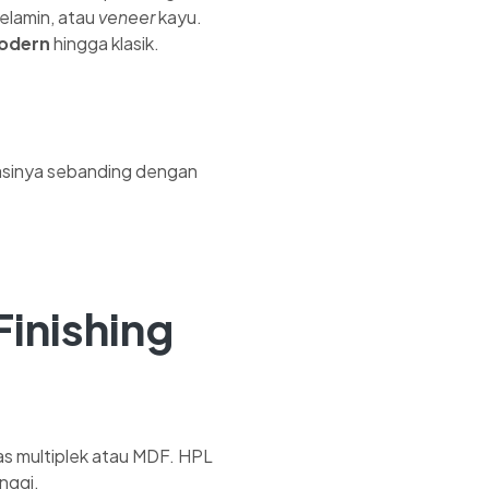
melamin, atau
veneer
kayu.
modern
hingga klasik.
tasinya sebanding dengan
 Finishing
tas multiplek atau MDF. HPL
nggi.