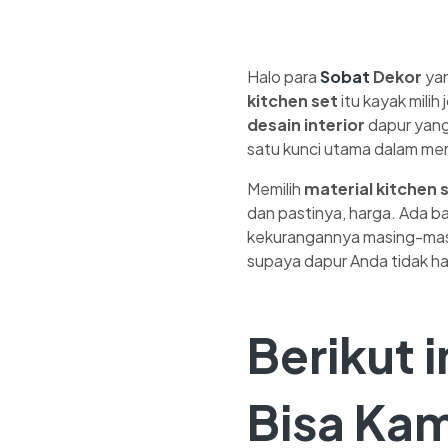
Halo para
Sobat
Dekor
yan
kitchen set
itu kayak milih 
desain interior
dapur yan
satu kunci utama dalam me
Memilih
material kitchen 
dan pastinya, harga. Ada ba
kekurangannya masing-masin
supaya dapur Anda tidak ha
Berikut i
Bisa Ka