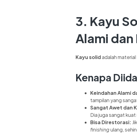
3.
Kayu So
Alami dan 
Kayu solid
adalah material 
Kenapa Diid
Keindahan Alami da
tampilan yang sangat
Sangat Awet dan K
Dia juga sangat kua
Bisa Direstorasi:
Ji
finishing
ulang, sehin