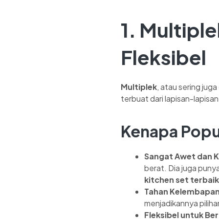
1.
Multipl
Fleksibel
Multiplek
, atau sering jug
terbuat dari lapisan-lapisa
Kenapa Popu
Sangat Awet dan K
berat. Dia juga punya 
kitchen set terbaik
Tahan Kelembapan
menjadikannya pilihan
Fleksibel untuk Ber