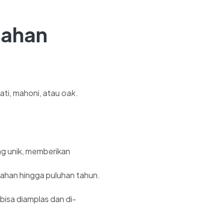
dahan
ati, mahoni, atau
oak
.
ng unik, memberikan
rtahan hingga puluhan tahun.
bisa diamplas dan di-