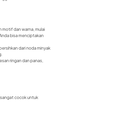
n motif dan warna, mulai
. Anda bisa menciptakan
ersihkan dari noda minyak
g.
esan ringan dan panas,
 sangat cocok untuk