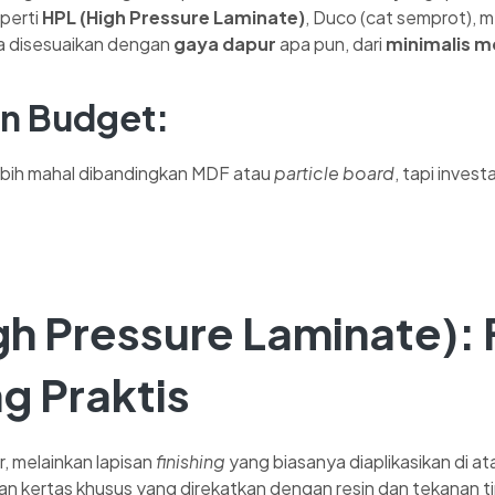
perti
HPL (High Pressure Laminate)
, Duco (cat semprot), 
sa disesuaikan dengan
gaya dapur
apa pun, dari
minimalis 
n Budget:
lebih mahal dibandingkan MDF atau
particle board
, tapi inves
gh Pressure Laminate)
:
g Praktis
r, melainkan lapisan
finishing
yang biasanya diaplikasikan di a
san kertas khusus yang direkatkan dengan resin dan tekanan ti