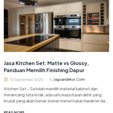
Jasa Kitchen Set: Matte vs Glossy,
Panduan Memilih Finishing Dapur
Jagoandekor.com
10 September 2025
By
Kitchen Set – Setelah memilih material kabinet dan
merancang tata letak, ada satu keputusan akhir yang
krusial yang akan benar-benar menentukan karakter dan
suasana dari kitchen set Sobat Dekor: memilih jenis
finishing permukaan. Tampilan akhir sebuah kitchen set
READ MORE