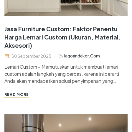
Jasa Furniture Custom: Faktor Penentu
Harga Lemari Custom (Ukuran, Material,
Aksesori)
Jagoandekor.com
30 September 2025
By
Lemari Custom – Memutuskan untuk membuat lemari
custom adalah langkah yang cerdas, karena ini berarti
Anda akan mendapatkan solusi penyimpanan yang
sempurna, pas di ruangan, dan sesuai dengan gaya
pribadi Anda. Namun, pertanyaan yang sering muncul
READ MORE
adalah: mengapa harga lemari custom bisa sangat
bervariasi? Tidak seperti lemari jadi yang harganya…