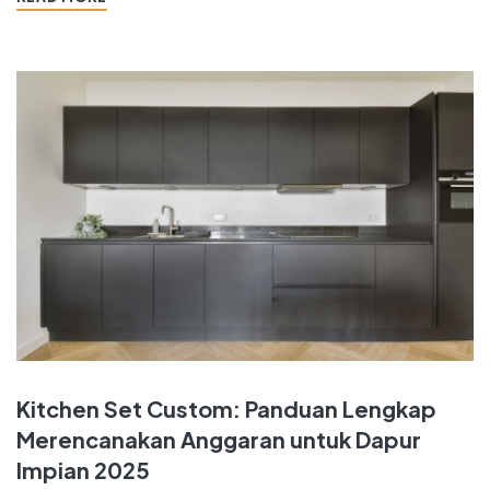
bisa terlihat sangat berbeda, tergantung pada apakah
Sobat Dekor memilih finishing matte…
Kitchen Set Custom: Panduan Lengkap
Merencanakan Anggaran untuk Dapur
Impian 2025