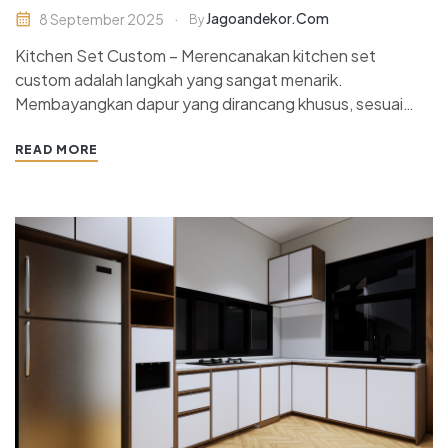
Jagoandekor.com
8 September 2025
By
Kitchen Set Custom – Merencanakan kitchen set
custom adalah langkah yang sangat menarik.
Membayangkan dapur yang dirancang khusus, sesuai
dengan gaya dan kebutuhan Sobat Dekor, tentu sangat
menyenangkan. Namun, di balik semua kegembiraan itu,
READ MORE
seringkali muncul pertanyaan utama: berapa biaya untuk
membuat sebuah kitchen set custom? Banyak orang
ragu untuk…