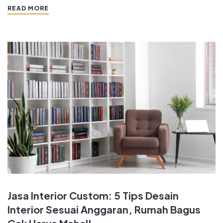
Anda. Jika Anda sedang merencanakan kitchen set
READ MORE
custom dan ingin menghindari warna-warna standar yang
sudah usang, kini saatnya melihat…
Jasa Interior Custom: 5 Tips Desain
Interior Sesuai Anggaran, Rumah Bagus