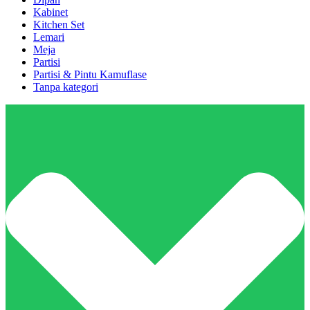
Kabinet
Kitchen Set
Lemari
Meja
Partisi
Partisi & Pintu Kamuflase
Tanpa kategori