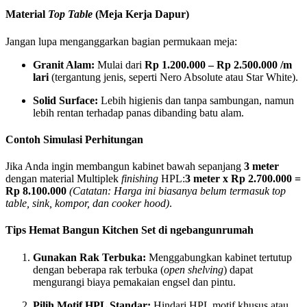
Material
Top Table
(Meja Kerja Dapur)
Jangan lupa menganggarkan bagian permukaan meja:
Granit Alam:
Mulai dari
Rp 1.200.000 – Rp 2.500.000 /m
lari
(tergantung jenis, seperti Nero Absolute atau Star White).
Solid Surface:
Lebih higienis dan tanpa sambungan, namun
lebih rentan terhadap panas dibanding batu alam.
Contoh Simulasi Perhitungan
Jika Anda ingin membangun kabinet bawah sepanjang
3 meter
dengan material Multiplek
finishing
HPL:
3 meter x Rp 2.700.000 =
Rp 8.100.000
(Catatan: Harga ini biasanya belum termasuk top
table, sink, kompor, dan cooker hood)
.
Tips Hemat Bangun Kitchen Set di ngebangunrumah
Gunakan Rak Terbuka:
Menggabungkan kabinet tertutup
dengan beberapa rak terbuka (
open shelving
) dapat
mengurangi biaya pemakaian engsel dan pintu.
Pilih Motif HPL Standar:
Hindari HPL motif khusus atau