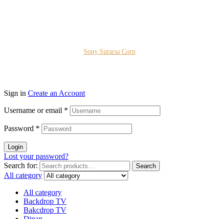
Copyright © 2026 PT. Prospera Tritama Karya a Member of
Sony Sutarsa Corp
Sign in
Create an Account
Username or email
*
Password
*
Login
Lost your password?
Search for:
Search
All category
All category
Backdrop TV
Bakcdrop TV
Dipan