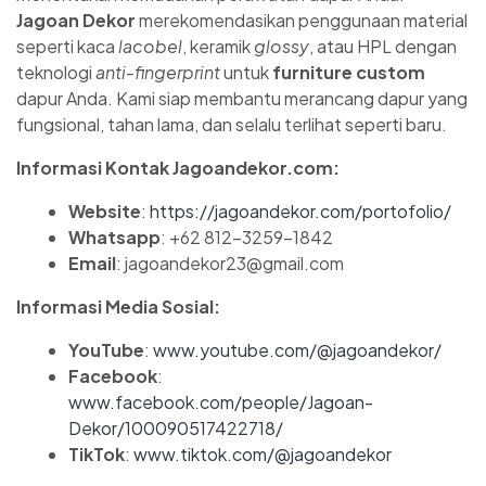
Jagoan Dekor
merekomendasikan penggunaan material
seperti kaca
lacobel
, keramik
glossy
, atau HPL dengan
teknologi
anti-fingerprint
untuk
furniture custom
dapur Anda. Kami siap membantu merancang dapur yang
fungsional, tahan lama, dan selalu terlihat seperti baru.
Informasi Kontak Jagoandekor.com:
Website
:
https://jagoandekor.com/portofolio/
Whatsapp
: +62 812-3259-1842
Email
: jagoandekor23@gmail.com
Informasi Media Sosial:
YouTube
:
www.youtube.com/@jagoandekor/
Facebook
:
www.facebook.com/people/Jagoan-
Dekor/100090517422718/
TikTok
:
www.tiktok.com/@jagoandekor