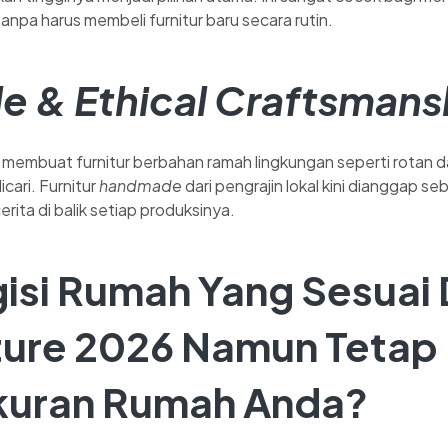
npa harus membeli furnitur baru secara rutin.
le & Ethical Craftsmans
membuat furnitur berbahan ramah lingkungan seperti rotan d
cari. Furnitur
handmade
dari pengrajin lokal kini dianggap se
cerita di balik setiap produksinya.
gisi Rumah Yang Sesuai
iture 2026 Namun Tetap
kuran Rumah Anda?