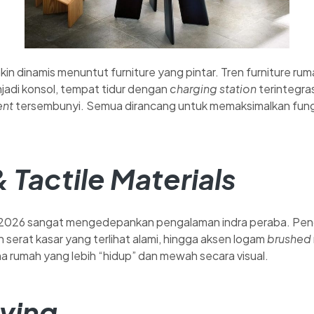
in dinamis menuntut furniture yang pintar. Tren furniture ru
njadi konsol, tempat tidur dengan
charging station
terintegras
ent
tersembunyi. Semua dirancang untuk memaksimalkan fung
 Tactile Materials
n 2026 sangat mengedepankan pengalaman indra peraba. Pen
 serat kasar yang terlihat alami, hingga aksen logam
brushed
 rumah yang lebih “hidup” dan mewah secara visual.
iving