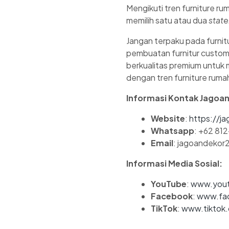
Mengikuti tren furniture ru
memilih satu atau dua
stat
Jangan terpaku pada furnit
pembuatan furnitur custo
berkualitas premium untuk m
dengan tren furniture ruma
Informasi Kontak Jagoa
Website
:
https://ja
Whatsapp
: +62 81
Email
: jagoandeko
Informasi Media Sosial:
YouTube
:
www.yout
Facebook
:
www.fac
TikTok
:
www.tiktok