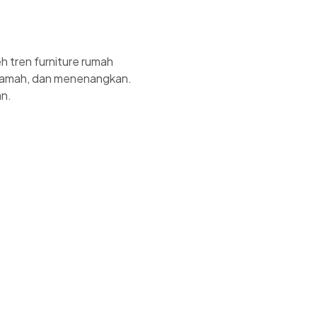
h tren furniture rumah
, ramah, dan menenangkan.
an.