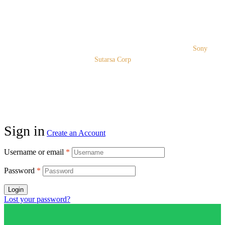
Copyright © 2026 PT. Prospera Tritama Karya a Member of
Sony
Sutarsa Corp
Sign in
Create an Account
Username or email
*
Password
*
Login
Lost your password?