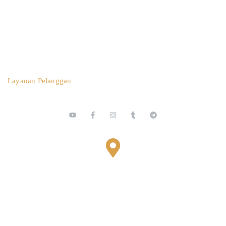
0812 3259 1842
Layanan Pelanggan
Bestari Recidance Jl. Batu Hulung No.1
BalungbangJaya, Bogor Barat
Kota Bogor - Jawa Barat