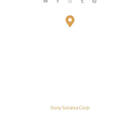
Bestari Recidance Jl. Batu Hulung No.1
BalungbangJaya, Bogor Barat
Kota Bogor - Jawa Barat
Copyright © 2026 PT. Prospera Tritama Karya a Member of
Sony Sutarsa Corp