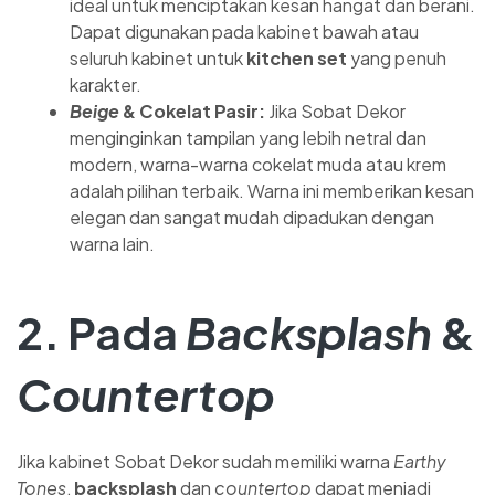
ideal untuk menciptakan kesan hangat dan berani.
Dapat digunakan pada kabinet bawah atau
seluruh kabinet untuk
kitchen set
yang penuh
karakter.
Beige
& Cokelat Pasir:
Jika Sobat Dekor
menginginkan tampilan yang lebih netral dan
modern, warna-warna cokelat muda atau krem
adalah pilihan terbaik. Warna ini memberikan kesan
elegan dan sangat mudah dipadukan dengan
warna lain.
2. Pada
Backsplash
&
Countertop
Jika kabinet Sobat Dekor sudah memiliki warna
Earthy
Tones
,
backsplash
dan
countertop
dapat menjadi