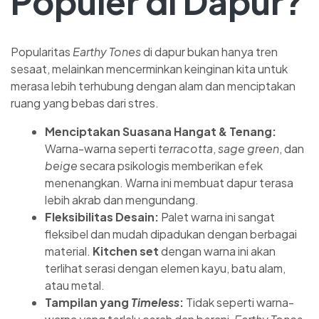
Populer di Dapur?
Popularitas
Earthy Tones
di dapur bukan hanya tren
sesaat, melainkan mencerminkan keinginan kita untuk
merasa lebih terhubung dengan alam dan menciptakan
ruang yang bebas dari stres.
Menciptakan Suasana Hangat & Tenang:
Warna-warna seperti
terracotta
,
sage green
, dan
beige
secara psikologis memberikan efek
menenangkan. Warna ini membuat dapur terasa
lebih akrab dan mengundang.
Fleksibilitas Desain:
Palet warna ini sangat
fleksibel dan mudah dipadukan dengan berbagai
material.
Kitchen set
dengan warna ini akan
terlihat serasi dengan elemen kayu, batu alam,
atau metal.
Tampilan yang
Timeless
:
Tidak seperti warna-