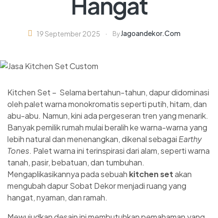
Hangat
Jagoandekor.com
19 September 2025
By
Kitchen Set – Selama bertahun-tahun, dapur didominasi
oleh palet warna monokromatis seperti putih, hitam, dan
abu-abu. Namun, kini ada pergeseran tren yang menarik.
Banyak pemilik rumah mulai beralih ke warna-warna yang
lebih natural dan menenangkan, dikenal sebagai
Earthy
Tones
. Palet warna ini terinspirasi dari alam, seperti warna
tanah, pasir, bebatuan, dan tumbuhan.
Mengaplikasikannya pada sebuah
kitchen set
akan
mengubah dapur Sobat Dekor menjadi ruang yang
hangat, nyaman, dan ramah.
Mewujudkan desain ini membutuhkan pemahaman yang