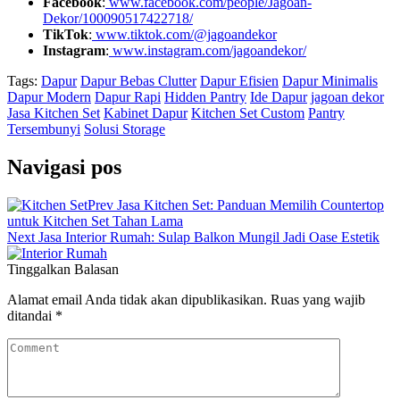
Facebook
:
www.facebook.com/people/Jagoan-
Dekor/100090517422718/
TikTok
:
www.tiktok.com/@jagoandekor
Instagram
:
www.instagram.com/jagoandekor/
Tags:
Dapur
Dapur Bebas Clutter
Dapur Efisien
Dapur Minimalis
Dapur Modern
Dapur Rapi
Hidden Pantry
Ide Dapur
jagoan dekor
Jasa Kitchen Set
Kabinet Dapur
Kitchen Set Custom
Pantry
Tersembunyi
Solusi Storage
Navigasi pos
Prev
Jasa Kitchen Set: Panduan Memilih Countertop
untuk Kitchen Set Tahan Lama
Next
Jasa Interior Rumah: Sulap Balkon Mungil Jadi Oase Estetik
Tinggalkan Balasan
Alamat email Anda tidak akan dipublikasikan.
Ruas yang wajib
ditandai
*