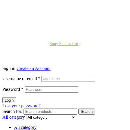
Kota Bogor - Jawa Barat
Copyright © 2026 PT. Prospera Tritama Karya a Member of
Sony Sutarsa Corp
Sign in
Create an Account
Username or email
*
Password
*
Login
Lost your password?
Search for:
Search
All category
All category