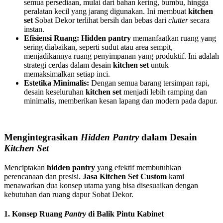
semua persediaan, mulai dari bahan kering, bumbu, hingga
peralatan kecil yang jarang digunakan. Ini membuat
kitchen
set
Sobat Dekor terlihat bersih dan bebas dari
clutter
secara
instan.
Efisiensi Ruang:
Hidden pantry
memanfaatkan ruang yang
sering diabaikan, seperti sudut atau area sempit,
menjadikannya ruang penyimpanan yang produktif. Ini adalah
strategi cerdas dalam desain
kitchen set
untuk
memaksimalkan setiap inci.
Estetika Minimalis:
Dengan semua barang tersimpan rapi,
desain keseluruhan
kitchen set
menjadi lebih ramping dan
minimalis, memberikan kesan lapang dan modern pada dapur.
Mengintegrasikan
Hidden Pantry
dalam Desain
Kitchen Set
Menciptakan
hidden pantry
yang efektif membutuhkan
perencanaan dan presisi.
Jasa Kitchen Set Custom
kami
menawarkan dua konsep utama yang bisa disesuaikan dengan
kebutuhan dan ruang dapur Sobat Dekor.
1. Konsep Ruang
Pantry
di Balik Pintu Kabinet