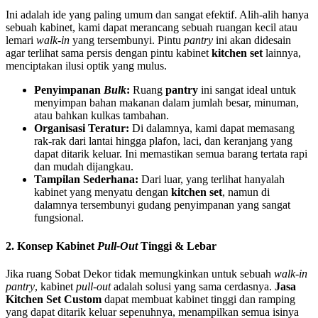
Ini adalah ide yang paling umum dan sangat efektif. Alih-alih hanya
sebuah kabinet, kami dapat merancang sebuah ruangan kecil atau
lemari
walk-in
yang tersembunyi. Pintu
pantry
ini akan didesain
agar terlihat sama persis dengan pintu kabinet
kitchen set
lainnya,
menciptakan ilusi optik yang mulus.
Penyimpanan
Bulk
:
Ruang
pantry
ini sangat ideal untuk
menyimpan bahan makanan dalam jumlah besar, minuman,
atau bahkan kulkas tambahan.
Organisasi Teratur:
Di dalamnya, kami dapat memasang
rak-rak dari lantai hingga plafon, laci, dan keranjang yang
dapat ditarik keluar. Ini memastikan semua barang tertata rapi
dan mudah dijangkau.
Tampilan Sederhana:
Dari luar, yang terlihat hanyalah
kabinet yang menyatu dengan
kitchen set
, namun di
dalamnya tersembunyi gudang penyimpanan yang sangat
fungsional.
2. Konsep Kabinet
Pull-Out
Tinggi & Lebar
Jika ruang Sobat Dekor tidak memungkinkan untuk sebuah
walk-in
pantry
, kabinet
pull-out
adalah solusi yang sama cerdasnya.
Jasa
Kitchen Set Custom
dapat membuat kabinet tinggi dan ramping
yang dapat ditarik keluar sepenuhnya, menampilkan semua isinya