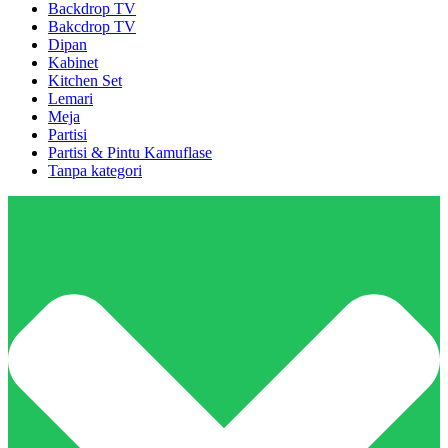
Backdrop TV
Bakcdrop TV
Dipan
Kabinet
Kitchen Set
Lemari
Meja
Partisi
Partisi & Pintu Kamuflase
Tanpa kategori