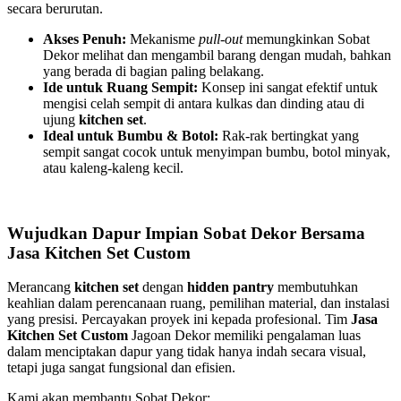
secara berurutan.
Akses Penuh:
Mekanisme
pull-out
memungkinkan Sobat
Dekor melihat dan mengambil barang dengan mudah, bahkan
yang berada di bagian paling belakang.
Ide untuk Ruang Sempit:
Konsep ini sangat efektif untuk
mengisi celah sempit di antara kulkas dan dinding atau di
ujung
kitchen set
.
Ideal untuk Bumbu & Botol:
Rak-rak bertingkat yang
sempit sangat cocok untuk menyimpan bumbu, botol minyak,
atau kaleng-kaleng kecil.
Wujudkan Dapur Impian Sobat Dekor Bersama
Jasa Kitchen Set Custom
Merancang
kitchen set
dengan
hidden pantry
membutuhkan
keahlian dalam perencanaan ruang, pemilihan material, dan instalasi
yang presisi. Percayakan proyek ini kepada profesional. Tim
Jasa
Kitchen Set Custom
Jagoan Dekor memiliki pengalaman luas
dalam menciptakan dapur yang tidak hanya indah secara visual,
tetapi juga sangat fungsional dan efisien.
Kami akan membantu Sobat Dekor: