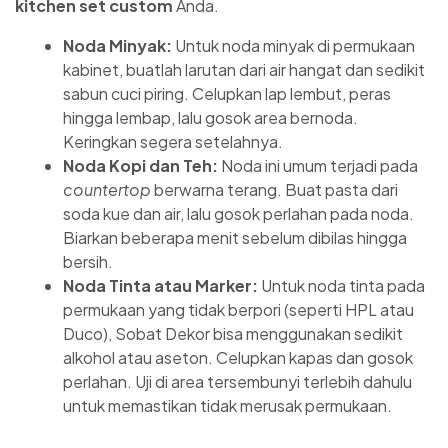
kitchen set custom
Anda.
Noda Minyak:
Untuk noda minyak di permukaan
kabinet, buatlah larutan dari air hangat dan sedikit
sabun cuci piring. Celupkan lap lembut, peras
hingga lembap, lalu gosok area bernoda.
Keringkan segera setelahnya.
Noda Kopi dan Teh:
Noda ini umum terjadi pada
countertop
berwarna terang. Buat pasta dari
soda kue dan air, lalu gosok perlahan pada noda.
Biarkan beberapa menit sebelum dibilas hingga
bersih.
Noda Tinta atau Marker:
Untuk noda tinta pada
permukaan yang tidak berpori (seperti HPL atau
Duco), Sobat Dekor bisa menggunakan sedikit
alkohol atau aseton. Celupkan kapas dan gosok
perlahan. Uji di area tersembunyi terlebih dahulu
untuk memastikan tidak merusak permukaan.