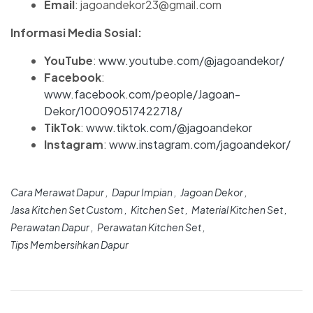
Email
: jagoandekor23@gmail.com
Informasi Media Sosial:
YouTube
:
www.youtube.com/@jagoandekor/
Facebook
:
www.facebook.com/people/Jagoan-
Dekor/100090517422718/
TikTok
:
www.tiktok.com/@jagoandekor
Instagram
:
www.instagram.com/jagoandekor/
Cara Merawat Dapur
Dapur Impian
Jagoan Dekor
Jasa Kitchen Set Custom
Kitchen Set
Material Kitchen Set
Perawatan Dapur
Perawatan Kitchen Set
Tips Membersihkan Dapur