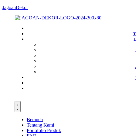
JagoanDekor
T
Beranda
Tentang Kami
Portofolio Produk
FAQ