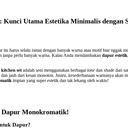
 Kunci Utama Estetika Minimalis dengan 
r itu harus selalu ramai dengan banyak warna atau motif biar nggak m
an tanpa perlu banyak warna. Kalau Anda mendambakan
dapur estetik
a
kitchen set
adalah seni menggunakan berbagai
tone
dan
shade
dari sa
, dan jauh dari kesan monoton. Justru, kesederhanaan warnanya akan me
omatik
impian yang super estetik dan tak lekang oleh waktu!
ka Dapur Monokromatik!
untuk Dapur?