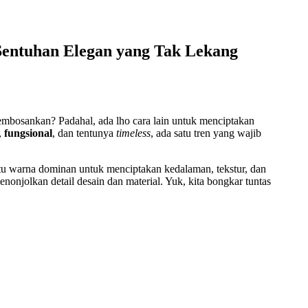
Sentuhan Elegan yang Tak Lekang
embosankan? Padahal, ada lho cara lain untuk menciptakan
,
fungsional
, dan tentunya
timeless
, ada satu tren yang wajib
tu warna dominan untuk menciptakan kedalaman, tekstur, dan
nonjolkan detail desain dan material. Yuk, kita bongkar tuntas