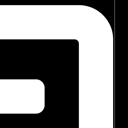
ngan
countertop
putih marmer berurat abu-abu halus, dan
abu-abu gelap, dan dinding abu-abu dengan
tone
berbeda.
kandinavia
atau
dapur Japandi
yang monokromatik.
n tekstur berbeda. Aksen emas (
brushed gold
) akan sangat
enambah kehangatan.
 (misalnya,
backsplash
ubin hitam bertekstur 3D) agar tidak