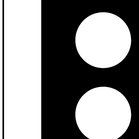
3. Trik Menciptakan Kedalaman dan Minat Visual 
Agar dapur satu warna Anda tidak terasa membosankan, gunakan trik-t
A. Variasi
Finish
Permukaan
Kombinasi
Matte
dan
Glossy
:
Misalnya, kabinet bawah deng
menambah dimensi.
Tekstur Material:
Gunakan material dengan tekstur alami, sep
backsplash
. Ini akan menjadi daya tarik utama.
B. Penggunaan Material Aksen yang Terkurasi
Meskipun monokromatik, Anda tetap bisa menambahkan material akse
Kayu Hangat:
Sentuhan kayu pada rak terbuka,
kitchen island
Logam:
Hardware
(tarikan laci/pintu), keran, atau lampu ga
Tanaman Hijau:
Tanaman
indoor
akan memberikan sentuhan 
C. Pencahayaan yang Cerdas