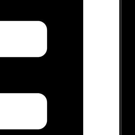
sama). Ini menciptakan pantulan cahaya yang berbeda dan
),
batu alam bertekstur
, atau
ubin keramik 3D
untuk
lembut.
i aksen yang menonjol.
usak konsep monokromatik.