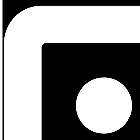
2. Memilih Palet Warna untuk Dapur Monokromati
Meskipun “satu warna”, bukan berarti membosankan. Kuncinya ada
A. Monokromatik Netral: Putih, Krem, dan Abu-abu
Ini adalah pilihan paling populer dan aman untuk
dapur monokroma
Putih:
Dari putih bersih (
crisp white
) hingga putih gading (
off-
backsplash
ubin putih bertekstur.
Abu-abu:
Dari abu-abu terang (
light grey
) hingga abu-abu aran
Sentuhan
stainless steel
atau
chrome
akan cocok.
Greige
(Abu-abu-Beige):
Perpaduan hangat antara abu-abu d
B. Monokromatik Gelap: Biru Tua, Hijau Gelap, atau Hitam
Untuk Anda yang berani dan ingin
dapur penuh karakter
yang dram
Navy Blue
(Biru Dongker):
Padukan kabinet
navy blue
deng
mewah.
Forest Green
(Hijau Hutan):
Kabinet hijau gelap dengan
coun
Matte Black
(Hitam Doff):
Kabinet hitam
matte
dengan
count
terasa datar.