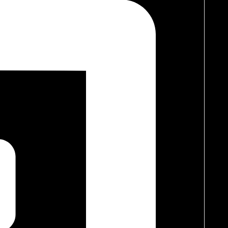
arang giliran Anda untuk mulai merencanakan! Jika Anda sudah
Jagoan Dekor
siap membantu Anda. Jangan ragu untuk
Sleek
Dapur Timeless
Desain Dapur
Gaya Dapur
Interior
r