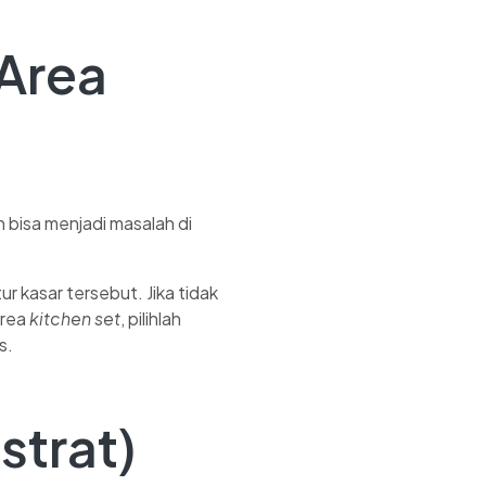
 Area
 bisa menjadi masalah di
r kasar tersebut. Jika tidak
area
kitchen set
, pilihlah
s.
strat)