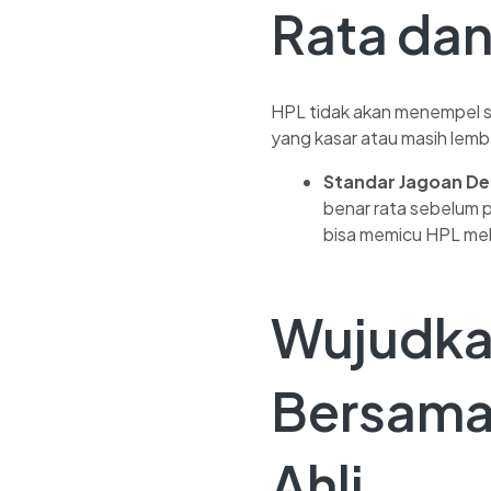
Rata dan
HPL tidak akan menempel se
yang kasar atau masih lemb
Standar Jagoan De
benar rata sebelum 
bisa memicu HPL mel
Wujudka
Bersama
Ahli