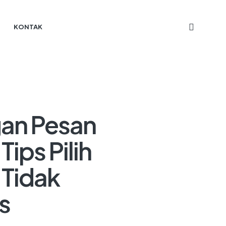
KONTAK
gan Pesan
ips Pilih
 Tidak
s