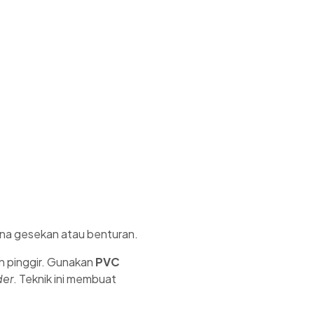
ena gesekan atau benturan.
 pinggir. Gunakan
PVC
der
. Teknik ini membuat