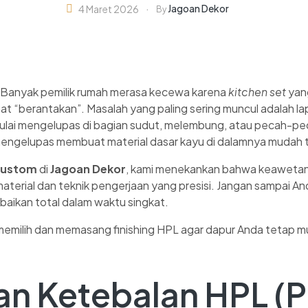
Jagoan Dekor
4 Maret 2026
By
 Banyak pemilik rumah merasa kecewa karena
kitchen set
yang
hat “berantakan”. Masalah yang paling sering muncul adalah lap
mulai mengelupas di bagian sudut, melembung, atau pecah-pe
gelupas membuat material dasar kayu di dalamnya mudah ter
 Custom
di
Jagoan Dekor
, kami menekankan bahwa keawetan
aterial dan teknik pengerjaan yang presisi. Jangan sampai An
aikan total dalam waktu singkat.
 memilih dan memasang finishing HPL agar dapur Anda tetap 
an Ketebalan HPL (Pi