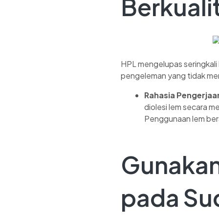
Berkuali
HPL mengelupas seringkali 
pengeleman yang tidak me
Rahasia Pengerjaa
diolesi lem secara m
Penggunaan lem bers
Gunakan
pada Su