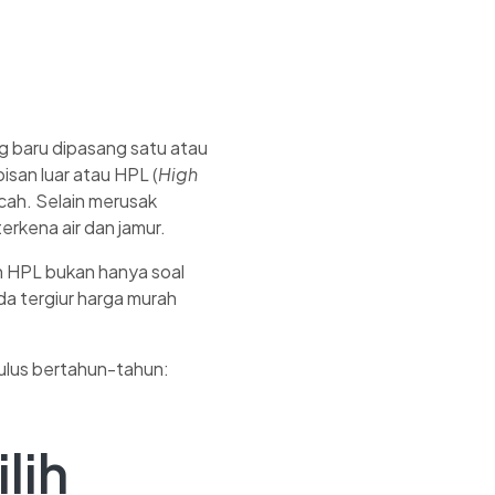
 baru dipasang satu atau
isan luar atau HPL (
High
cah. Selain merusak
kena air dan jamur.
 HPL bukan hanya soal
da tergiur harga murah
mulus bertahun-tahun:
lih