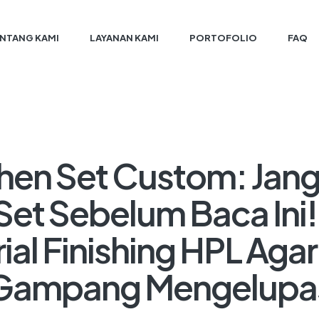
NTANG KAMI
LAYANAN KAMI
PORTOFOLIO
FAQ
chen Set Custom: Jan
Set Sebelum Baca Ini! T
ial Finishing HPL Agar
Gampang Mengelupa