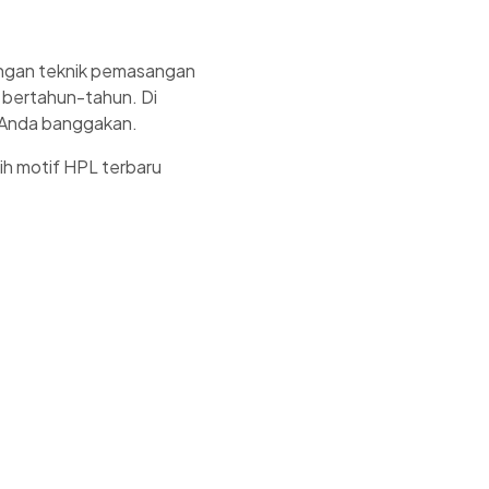
engan teknik pemasangan
 bertahun-tahun. Di
sa Anda banggakan.
h motif HPL terbaru