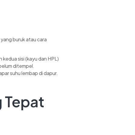
 yang buruk atau cara
n kedua sisi (kayu dan HPL)
ebelum ditempel.
par suhu lembap di dapur.
 Tepat