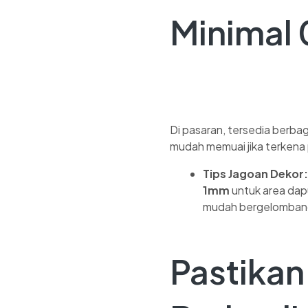
Minimal
Di pasaran, tersedia berbag
mudah memuai jika terkena
Tips Jagoan Dekor:
1mm
untuk area dapu
mudah bergelomban
Pastika