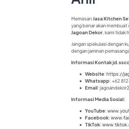
Memesan
Jasa Kitchen S
yang benar akan membuat da
Jagoan Dekor
, kami tidak
Jangan spekulasi dengan ku
dengan jaminan pemasangan
Informasi Kontak jd.ssco
Website
:
https://ja
Whatsapp
: +62 81
Email
: jagoandeko
Informasi Media Sosial:
YouTube
:
www.yout
Facebook
:
www.fac
TikTok
:
www.tiktok