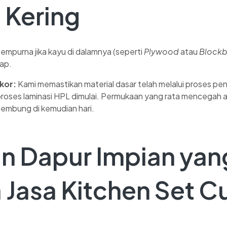
 Kering
mpurna jika kayu di dalamnya (seperti
Plywood
atau
Block
ap.
kor:
Kami memastikan material dasar telah melalui proses p
proses laminasi HPL dimulai. Permukaan yang rata mencegah
embung di kemudian hari.
n Dapur Impian yan
 Jasa Kitchen Set 