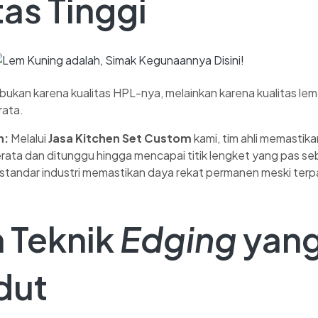
tas Tinggi
bukan karena kualitas HPL-nya, melainkan karena kualitas lem
rata.
n:
Melalui
Jasa Kitchen Set Custom
kami, tim ahli memastika
erata dan ditunggu hingga mencapai titik lengket yang pas s
tandar industri memastikan daya rekat permanen meski terpa
 Teknik
Edging
yang
dut