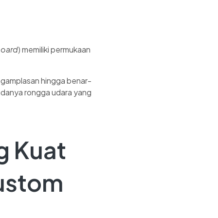
board
) memiliki permukaan
engamplasan hingga benar-
 adanya rongga udara yang
g Kuat
Custom