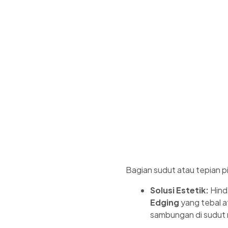
Bagian sudut atau tepian p
Solusi Estetik:
Hind
Edging
yang tebal a
sambungan di sudut m