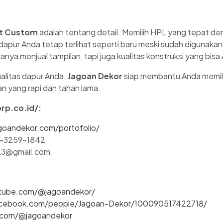
et Custom
adalah tentang detail. Memilih HPL yang tepat d
pur Anda tetap terlihat seperti baru meski sudah digunakan
 hanya menjual tampilan, tapi juga kualitas konstruksi yang bi
alitas dapur Anda.
Jagoan Dekor
siap membantu Anda memili
 yang rapi dan tahan lama.
rp.co.id/:
goandekor.com/portofolio/
2-3259-1842
r23@gmail.com
ube.com/@jagoandekor/
ebook.com/people/Jagoan-Dekor/100090517422718/
.com/@jagoandekor