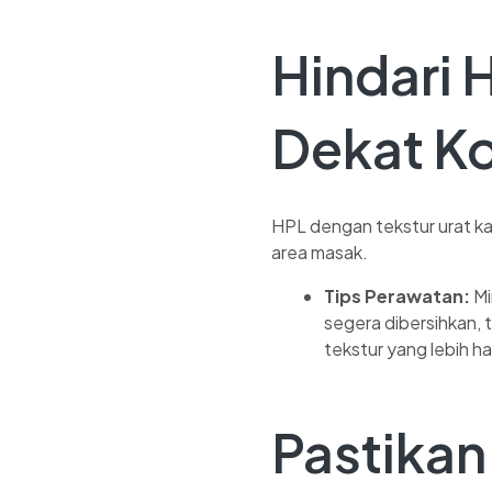
Hindari 
Dekat K
HPL dengan tekstur urat kay
area masak.
Tips Perawatan:
Mi
segera dibersihkan,
tekstur yang lebih ha
Pastikan