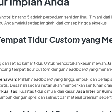
ur Impian Anda
 hotel bintang 5 adalah perpaduan seni dan ilmu. Tim ahli dari
Anda melalui setiap langkah, dari konsep hingga eksekusi.
 Tempat Tidur
Custom
yang Me
g dari setiap kamar tidur. Untuk menciptakan kesan mewah,
Ja
ncang tempat tidur
custom
dengan
headboard
yang menarik
Menawan
: Pilihlah
headboard
yang tinggi, empuk, dan berlapi
ntetis. Desain ini secara instan akan memberikan sentuhan dra
rkualitas
: Kualitas tidur dimulai dari kasur.
Jasa Interior Rum
itambah dengan sprei dan selimut dari material premium seperti