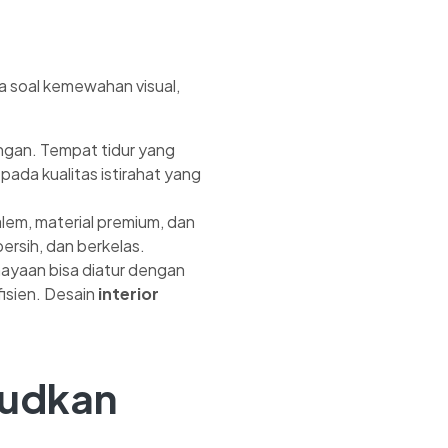
nya soal kemewahan visual,
ngan. Tempat tidur yang
ada kualitas istirahat yang
em, material premium, dan
bersih, dan berkelas.
ayaan bisa diatur dengan
isien. Desain
interior
judkan