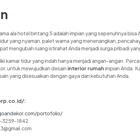
an
tama ala hotel bintang 5 adalah impian yang sepenuhnya bis
idur yang nyaman, palet warna yang menenangkan, pencahay
dapat mengubah ruang istirahat Anda menjadi surga pribadi y
liki kamar tidur yang indah hanya menjadi angan-angan. Perc
kor, untuk mewujudkan desain
interior rumah
impian Anda. K
 desain yang disesuaikan dengan gaya dan kebutuhan Anda.
rp.co.id/:
agoandekor.com/portofolio/
2-3259-1842
r23@gmail.com