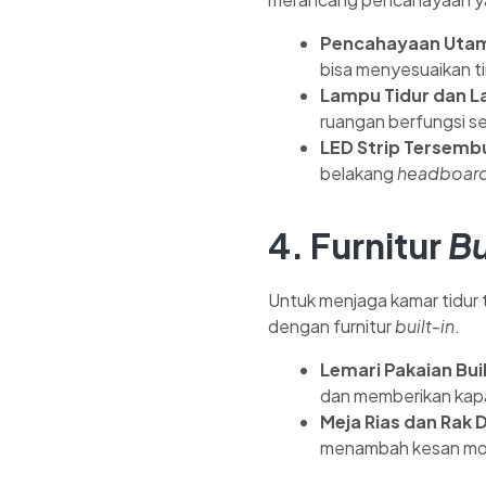
Pencahayaan Uta
bisa menyesuaikan t
Lampu Tidur dan 
ruangan berfungsi 
LED Strip Tersemb
belakang
headboar
4. Furnitur
Bu
Untuk menjaga kamar tidur t
dengan furnitur
built-in
.
Lemari Pakaian Buil
dan memberikan kap
Meja Rias dan Rak 
menambah kesan mo