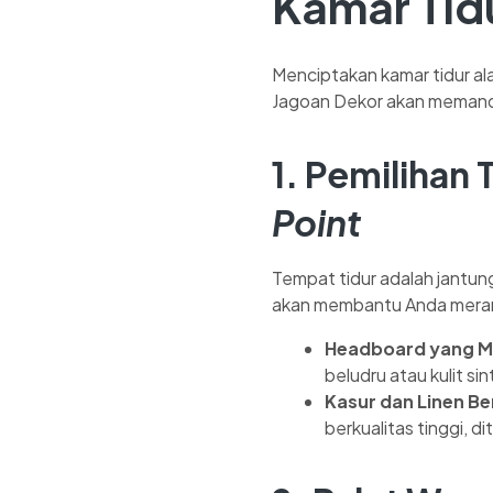
Kamar Tid
Menciptakan kamar tidur ala
Jagoan Dekor akan memandu 
1. Pemilihan
Point
Tempat tidur adalah jantun
akan membantu Anda mera
Headboard yang 
beludru atau kulit si
Kasur dan Linen Be
berkualitas tinggi, d