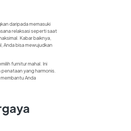
angkan daripada memasuki
ana relaksasi seperti saat
maksimal. Kabar baiknya,
al, Anda bisa mewujudkan
ih furnitur mahal. Ini
an penataan yang harmonis.
an membantu Anda
rgaya