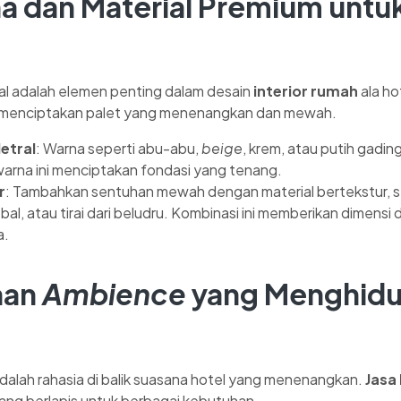
na dan Material Premium untu
al adalah elemen penting dalam desain
interior rumah
ala ho
menciptakan palet yang menenangkan dan mewah.
etral
: Warna seperti abu-abu,
beige
, krem, atau putih gadin
arna ini menciptakan fondasi yang tenang.
r
: Tambahkan sentuhan mewah dengan material bertekstur, s
ebal, atau tirai dari beludru. Kombinasi ini memberikan dimens
a.
aan
Ambience
yang Menghid
alah rahasia di balik suasana hotel yang menenangkan.
Jasa
g berlapis untuk berbagai kebutuhan.