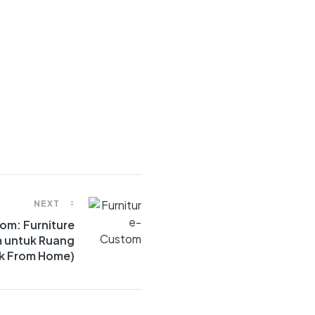
NEXT
tom: Furniture
m untuk Ruang
rk From Home)