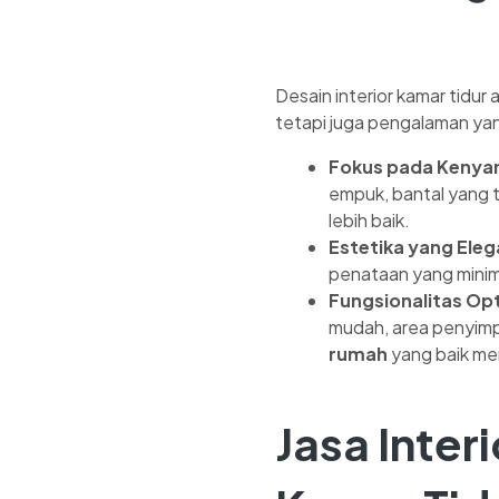
Desain interior kamar tidur 
tetapi juga pengalaman ya
Fokus pada Keny
empuk, bantal yang t
lebih baik.
Estetika yang Eleg
penataan yang mini
Fungsionalitas Op
mudah, area penyimp
rumah
yang baik me
Jasa Inte