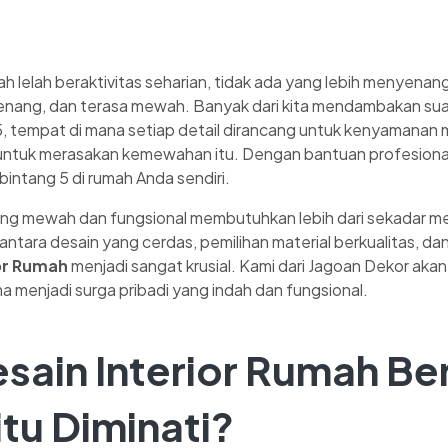
lah lelah beraktivitas seharian, tidak ada yang lebih menyen
enang, dan terasa mewah. Banyak dari kita mendambakan suas
5, tempat di mana setiap detail dirancang untuk kenyamanan 
uh untuk merasakan kemewahan itu. Dengan bantuan profesion
 bintang 5 di rumah Anda sendiri.
ng mewah dan fungsional membutuhkan lebih dari sekadar memil
ntara desain yang cerdas, pemilihan material berkualitas, d
ior Rumah
menjadi sangat krusial. Kami dari Jagoan Dekor ak
 menjadi surga pribadi yang indah dan fungsional.
sain Interior Rumah Be
tu Diminati?