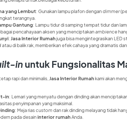
ma yang Lembut
: Gunakan lampu plafon dengan
dimmer
(pe
ingkat terangnya.
Lampu Gantung
: Lampu tidur di samping tempat tidur dan la
sebagai pencahayaan aksen yang menciptakan
ambience
han
unyi
:
Jasa Interior Rumah
juga bisa mengintegrasikan LED st
d
atau di balik rak, memberikan efek cahaya yang dramatis da
ilt-in
untuk Fungsionalitas M
etap rapi dan minimalis,
Jasa Interior Rumah
kami akan men
t-in
: Lemari yang menyatu dengan dinding akan menciptaka
asitas penyimpanan yang maksimal.
Dinding
: Meja rias
custom
dan rak dinding melayang tidak hany
dern pada desain
interior rumah
Anda.