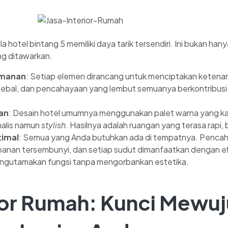
ala hotel bintang 5 memiliki daya tarik tersendiri. Ini bukan ha
ng ditawarkan.
amanan
: Setiap elemen dirancang untuk menciptakan ketena
ebal, dan pencahayaan yang lembut semuanya berkontribusi p
an
: Desain hotel umumnya menggunakan palet warna yang kal
malis namun
stylish
. Hasilnya adalah ruangan yang terasa rapi, 
timal
: Semua yang Anda butuhkan ada di tempatnya. Pencah
anan tersembunyi, dan setiap sudut dimanfaatkan dengan ef
ngutamakan fungsi tanpa mengorbankan estetika.
rior Rumah: Kunci Mewu