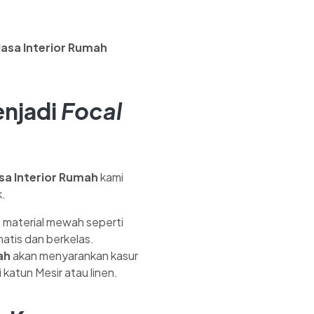
Jasa Interior Rumah
njadi
Focal
sa Interior Rumah
kami
.
s material mewah seperti
matis dan berkelas.
ah
akan menyarankan kasur
 katun Mesir atau linen.