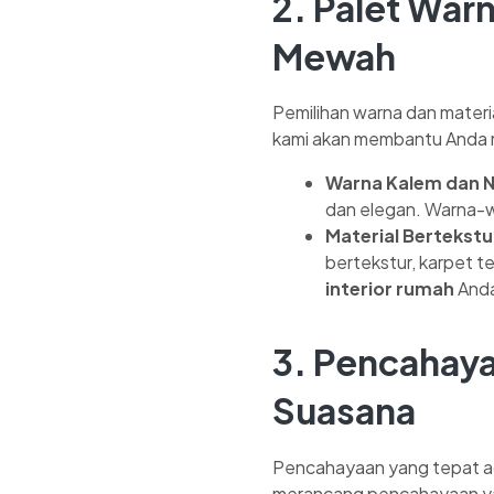
2. Palet War
Mewah
Pemilihan warna dan materi
kami akan membantu Anda 
Warna Kalem dan N
dan elegan. Warna-w
Material Bertekstu
bertekstur, karpet t
interior rumah
And
3. Pencahay
Suasana
Pencahayaan yang tepat ad
merancang pencahayaan yan