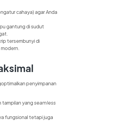
ngatur cahaya) agar Anda
mpu gantung di sudut
gat.
rip tersembunyi di
n modern.
aksimal
goptimalkan penyimpanan
n tampilan yang
seamless
a fungsional tetapi juga