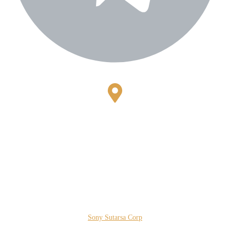
Bestari Recidance Jl. Batu Hulung No.1
BalungbangJaya, Bogor Barat
Kota Bogor - Jawa Barat
Copyright © 2026 PT. Prospera Tritama Karya a Member of
Sony Sutarsa Corp