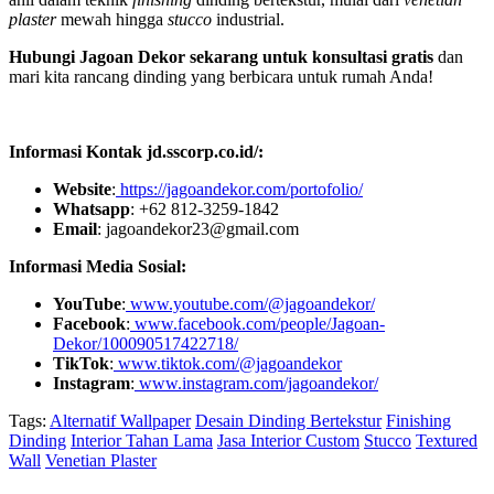
plaster
mewah hingga
stucco
industrial.
Hubungi Jagoan Dekor sekarang untuk konsultasi gratis
dan
mari kita rancang dinding yang berbicara untuk rumah Anda!
Informasi Kontak jd.sscorp.co.id/:
Website
:
https://jagoandekor.com/portofolio/
Whatsapp
: +62 812-3259-1842
Email
: jagoandekor23@gmail.com
Informasi Media Sosial:
YouTube
:
www.youtube.com/@jagoandekor/
Facebook
:
www.facebook.com/people/Jagoan-
Dekor/100090517422718/
TikTok
:
www.tiktok.com/@jagoandekor
Instagram
:
www.instagram.com/jagoandekor/
Tags:
Alternatif Wallpaper
Desain Dinding Bertekstur
Finishing
Dinding
Interior Tahan Lama
Jasa Interior Custom
Stucco
Textured
Wall
Venetian Plaster