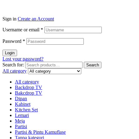
Sign in
Create an Account
Username or email
*
Password
*
Login
Lost your password?
Search for:
Search
All category
All category
Backdrop TV
Bakcdrop TV
Dipan
Kabinet
Kitchen Set
Lemari
Meja
Partisi
Partisi & Pintu Kamuflase
Tanpa kategori