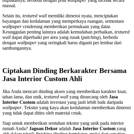
duplikatnya, berbeda dengan pola
wallpaper
yang dicetak secara
massal.
Selain itu,
textured wall
memiliki dimensi nyata, menciptakan
bayangan dan kedalaman yang memperkaya ruangan, sementara
wallpaper
cenderung memberikan permukaan yang datar.
Keunggulan penting lainnya adalah kemudahan perbaikan,
textured
wall
dapat diperbaiki per area yang rusak (
patching
), berbeda
dengan
wallpaper
yang seringkali harus diganti per lembar dari
sambungannya.
Ciptakan Dinding Berkarakter Bersama
Jasa Interior Custom Ahli
Jika Anda mencari dinding aksen yang memberikan karakter kuat,
tahan lama, dan unik,
textured wall
yang dirancang oleh
Jasa
Interior Custom
adalah investasi yang jauh lebih baik daripada
wallpaper
. Tekstur yang kaya akan kedalaman memberikan dimensi
yang tidak dapat ditiru oleh material cetak.
Siap untuk memberikan sentuhan tekstur yang unik pada interior
rumah Anda?
Jagoan Dekor
adalah
Jasa Interior Custom
yang
ahli dalam teknik
finishing
dinding bertekstur, mulai dari
venetian