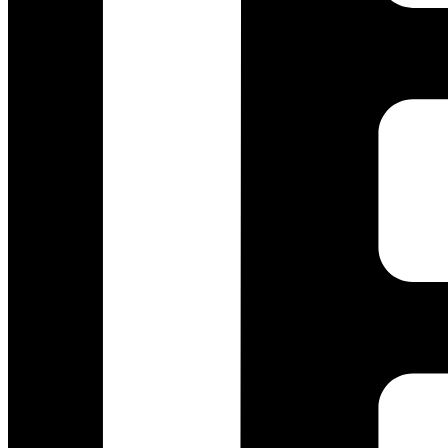
Facebook
:
www.facebook.com/people/Jagoan-Dekor/100090
TikTok
:
www.tiktok.com/@jagoandekor
Instagram
:
www.instagram.com/jagoandekor/
Tags:
Desain Interior Minimalis
Jasa Interior Custom
Optimalisasi Ru
Navigasi pos
Prev
Jasa Furniture Custom : 5 Strategi Me
Next
Jasa Kitchen Set Custom : Tips Perawatan Kitchen Set HPL A
Tinggalkan Balasan
Alamat email Anda tidak akan dipublikasikan.
Ruas yang wajib ditan