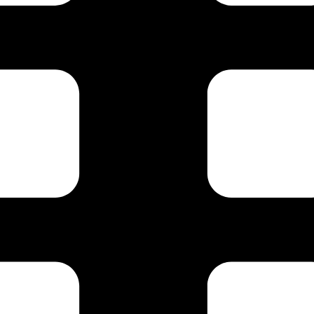
517422718/
ang
Ruang Keluarga Kecil
Ruang Keluarga Minimalis
Sofa Modular
T
wujudkan Walk-in Closet Impian dengan Budget Terbatas
gar Permukaan Tetap Kinclong dan Tidak Mengelupas
dai
*