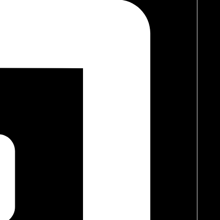
takan
ambience
yang hangat, memperkuat
mood
ruangan.
si, dan memiliki garis desain yang bersih. Dengan
ng ahli dalam merancang
furniture
dan
layout
optimal, dari sofa
sien!