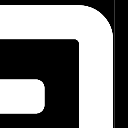
ilitas saat ada tamu banyak.
imal dengan
footprint
minimal.
lasi dan menciptakan kedalaman visual yang membuat ruangan