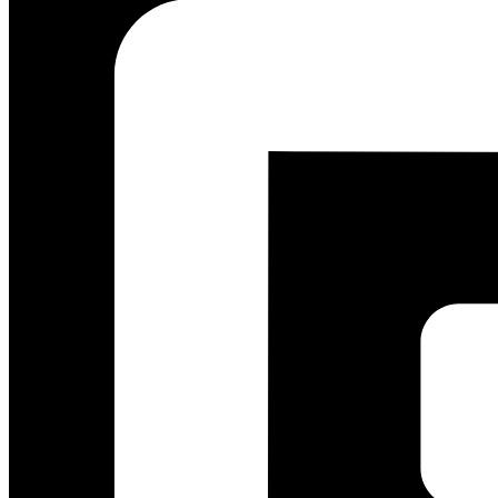
Gunakan lampu
standing
atau lampu meja tinggi alih-alih hanya la
Wujudkan Ruang Keluarga Efisien Bersa
Tata letak yang optimal untuk ruang keluarga Minimalis adalah tent
meminimalisir kekacauan dan memaksimalkan
storage
tersembunyi, r
Jangan biarkan
furniture
yang salah membuat ruang keluarga Minimali
modular hingga
storage built-in
yang presisi.
Hubungi Jagoan Dekor sekarang untuk konsultasi gratis
dan mari
Informasi Kontak jd.sscorp.co.id/:
Website
:
https://jagoandekor.com/portofolio/
Whatsapp
: +62 812-3259-1842
Email
: jagoandekor23@gmail.com
Informasi Media Sosial:
YouTube
:
www.youtube.com/@jagoandekor/