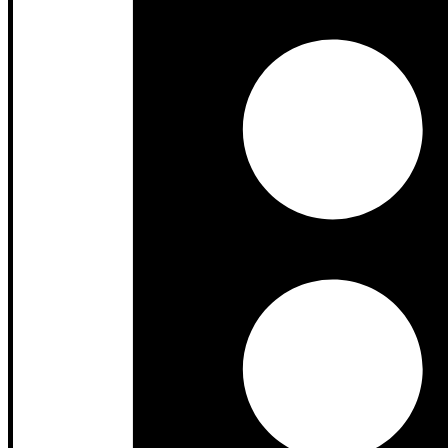
Pilih yang Ramping:
Ganti meja kopi besar dan berat dengan m
Fungsi Ganda:
Pilih meja kopi yang memiliki laci atau rak 
Storage Built-in yang Tersembunyi