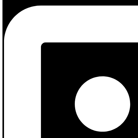
Hindari sofa 3-seater besar yang kaku. Pilih
sofa modular
atau
sofa 
Sofa Modular:
Suku cadangnya dapat dipindah-pindahkan, mi
Sofa L-Shape:
Memanfaatkan sudut ruangan secara efisien yan
Jangan Selalu Tempelkan Sofa ke Dinding
Meskipun ruang Minimalis, jika memungkinkan, berikan sedikit jarak
tidak terasa sesak.
Integrasi Penyimpanan (
Storage
) dan Mej
Penyimpanan adalah kunci kerapian Minimalis. Setiap
storage
harus m
Meja Kopi Serbaguna