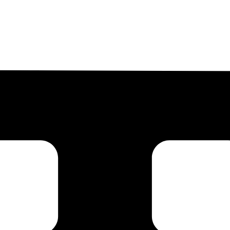
mpu plafon. Pencahayaan di tingkat mata menambah dimensi dan mencip
ma Jagoan Dekor
ang memilih
furniture custom
yang ukurannya pas dengan ruang, multifung
uang keluarga kecil Anda akan terasa jauh lebih nyaman dan lapang.
s Anda terasa sempit.
Jagoan Dekor
adalah
Jasa Interior Custom
ya
 kita rancang tata letak ruang keluarga Minimalis Anda yang paling efi