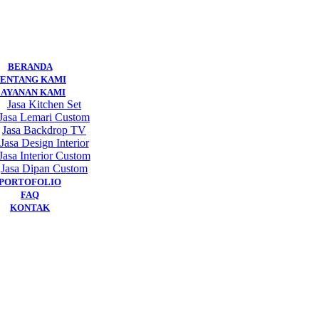
BERANDA
ENTANG KAMI
LAYANAN KAMI
Jasa Kitchen Set
Jasa Lemari Custom
Jasa Backdrop TV
Jasa Design Interior
Jasa Interior Custom
Jasa Dipan Custom
PORTOFOLIO
FAQ
KONTAK