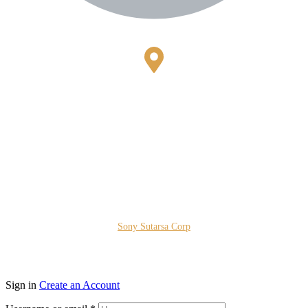
Bestari Recidance Jl. Batu Hulung No.1
BalungbangJaya, Bogor Barat
Kota Bogor - Jawa Barat
Copyright © 2026 PT. Prospera Tritama Karya a Member of
Sony Sutarsa Corp
Sign in
Create an Account