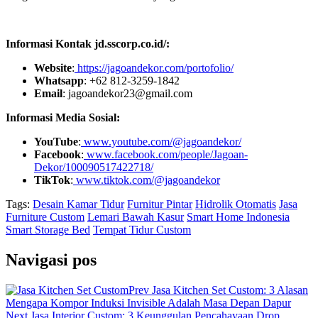
Informasi Kontak jd.sscorp.co.id/:
Website
:
https://jagoandekor.com/portofolio/
Whatsapp
: +62 812-3259-1842
Email
: jagoandekor23@gmail.com
Informasi Media Sosial:
YouTube
:
www.youtube.com/@jagoandekor/
Facebook
:
www.facebook.com/people/Jagoan-
Dekor/100090517422718/
TikTok
:
www.tiktok.com/@jagoandekor
Tags:
Desain Kamar Tidur
Furnitur Pintar
Hidrolik Otomatis
Jasa
Furniture Custom
Lemari Bawah Kasur
Smart Home Indonesia
Smart Storage Bed
Tempat Tidur Custom
Navigasi pos
Prev
Jasa Kitchen Set Custom: 3 Alasan
Mengapa Kompor Induksi Invisible Adalah Masa Depan Dapur
Next
Jasa Interior Custom: 3 Keunggulan Pencahayaan Drop