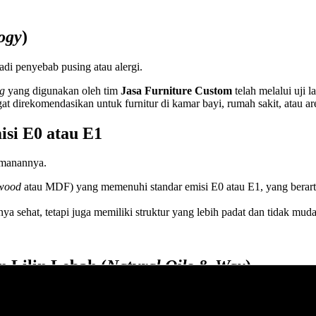
ogy
)
i penyebab pusing atau alergi.
ng
yang digunakan oleh tim
Jasa Furniture Custom
telah melalui uji 
t direkomendasikan untuk furnitur di kamar bayi, rumah sakit, atau are
isi E0 atau E1
eamanannya.
wood
atau MDF) yang memenuhi standar emisi E0 atau E1, yang berart
anya sehat, tetapi juga memiliki struktur yang lebih padat dan tidak mu
 Lilin Lebah (
Natural Oils & Wax
)
rkan
finishing
tradisional yang ditingkatkan teknologinya.