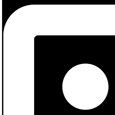
Menonjolkan Serat Kayu:
Menggunakan minyak nabati atau
Keamanan Food-Grade:
Teknik ini sering digunakan untuk 
Sistem Pengeringan Lampu UV untuk Men
Teknologi pengeringan modern mempercepat proses produksi sekalig
Curing Seketika:
Dengan teknologi pengeringan lampu UV, l
di lokasi proyek.
Permukaan Lebih Kuat:
Hasil akhirnya jauh lebih tahan ter
Ciptakan Hunian Sehat Anda Bersama Jas
Memilih furnitur dari
Jasa Furniture Custom
yang mengedepankan te
sekaligus ketenangan pikiran karena mengetahui bahwa udara yang An
Ingin furnitur yang cantik sekaligus aman untuk kesehatan pernapasa
friendly
berstandar tinggi.