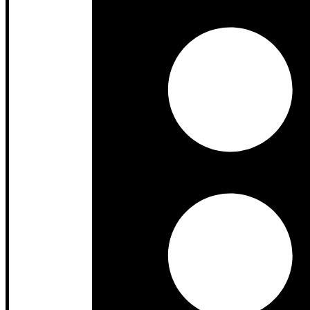
Informasi Kontak jd.sscorp.co.id/:
Website
:
https://jagoandekor.com/portofolio/
Whatsapp
: +62 812-3259-1842
Email
: jagoandekor23@gmail.com
Informasi Media Sosial:
YouTube
:
www.youtube.com/@jagoandekor/
Facebook
:
www.facebook.com/people/Jagoan-Dekor/100090
TikTok
:
www.tiktok.com/@jagoandekor
Tags:
Cat Water-Based
Finishing Eco-Friendly
Furnitur Custom
Furni
Navigasi pos
Prev
Jasa Kitchen Set Custom: 3 Keunggu
Next
Jasa Kitchen Set Custom: Tren Kitchen Set 2026 yang Bikin Ma
Tinggalkan Balasan
Alamat email Anda tidak akan dipublikasikan.
Ruas yang wajib ditan