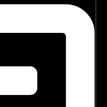
a mendalam tanpa menutup pori-porinya.
 jika bersentuhan dengan makanan.
dinya penguapan zat sisa (
off-gassing
) setelah furniture dipasang
eringan udara biasa.
a. Anda mendapatkan keindahan desain yang eksklusif
erkomitmen penuh menggunakan material dan
finishing eco-