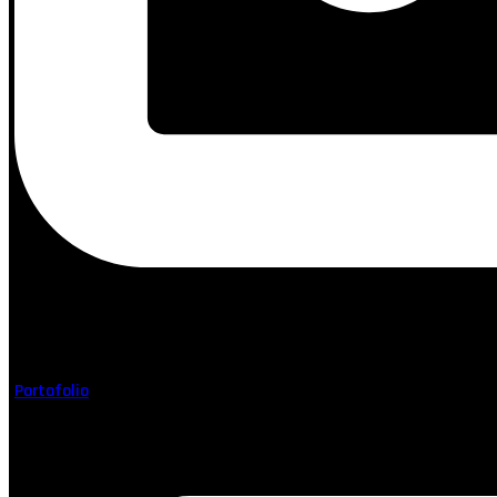
Simpan nama, email, dan situs web saya pada peramban ini untuk
Buktikan kemanusiaan Anda:
2 + 8 =
Kirim Komentar
Portofolio