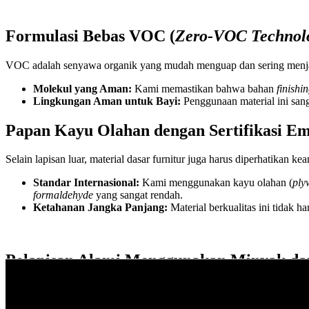
Formulasi Bebas VOC (
Zero-VOC Technol
VOC adalah senyawa organik yang mudah menguap dan sering menjad
Molekul yang Aman:
Kami memastikan bahwa bahan
finishi
Lingkungan Aman untuk Bayi:
Penggunaan material ini sanga
Papan Kayu Olahan dengan Sertifikasi Em
Selain lapisan luar, material dasar furnitur juga harus diperhatikan k
Standar Internasional:
Kami menggunakan kayu olahan (
ply
formaldehyde
yang sangat rendah.
Ketahanan Jangka Panjang:
Material berkualitas ini tidak h
Pelapisan Alami Menggunakan Minyak dan
Untuk pecinta tampilan kayu alami,
Jasa Furniture Custom
menawa