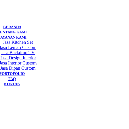
BERANDA
ENTANG KAMI
LAYANAN KAMI
Jasa Kitchen Set
Jasa Lemari Custom
Jasa Backdrop TV
Jasa Design Interior
Jasa Interior Custom
Jasa Dipan Custom
PORTOFOLIO
FAQ
KONTAK