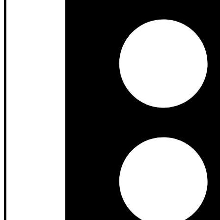
Whatsapp
: +62 812-3259-1842
Email
: jagoandekor23@gmail.com
Informasi Media Sosial:
YouTube
:
www.youtube.com/@jagoandekor/
Facebook
:
www.facebook.com/people/Jagoan-Dekor/100090
TikTok
:
www.tiktok.com/@jagoandekor
Instagram
:
www.instagram.com/jagoandekor/
Tags:
Desain Kamar Tidur
Furnitur Custom
Ide Lemari Pakaian
jago
Navigasi pos
Prev
Jasa Interior Custom: 5 Warna Cat 
Next
Jasa Furniture Custom: Wajib Punya! Ini 5 Manfaat Meja Island
Tinggalkan Balasan
Alamat email Anda tidak akan dipublikasikan.
Ruas yang wajib ditan