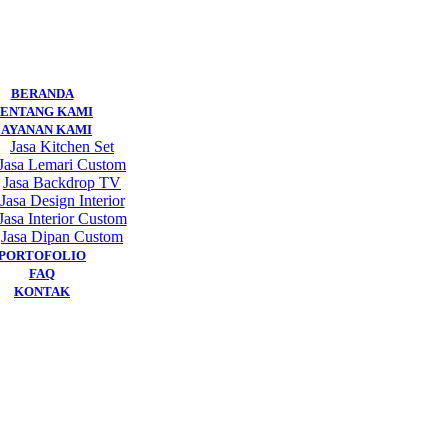
BERANDA
ENTANG KAMI
LAYANAN KAMI
Jasa Kitchen Set
Jasa Lemari Custom
Jasa Backdrop TV
Jasa Design Interior
Jasa Interior Custom
Jasa Dipan Custom
PORTOFOLIO
FAQ
KONTAK