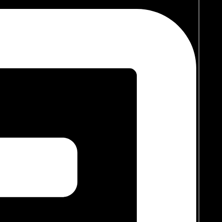
 Ini akan membuat kamar terlihat lebih personal dan menarik.
 bagian dalam lemari atau di bawah rak.
angat dan modern.
Dekor
ntangan uniknya masing masing. Di Jagoan Dekor, kami
irancang benar benar sesuai dengan kebutuhan, anggaran, dan
man untuk beristirahat. Hubungi Jagoan Dekor sekarang untuk