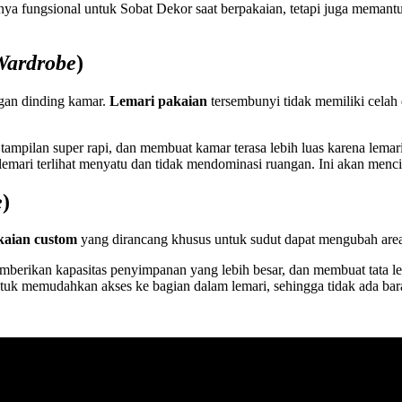
anya fungsional untuk Sobat Dekor saat berpakaian, tetapi juga meman
 Wardrobe
)
gan dinding kamar.
Lemari pakaian
tersembunyi tidak memiliki celah
ampilan super rapi, dan membuat kamar terasa lebih luas karena lemar
mari terlihat menyatu dan tidak mendominasi ruangan. Ini akan menci
e
)
kaian custom
yang dirancang khusus untuk sudut dapat mengubah area
erikan kapasitas penyimpanan yang lebih besar, dan membuat tata let
ntuk memudahkan akses ke bagian dalam lemari, sehingga tidak ada bara
. Gabungkan dengan fungsi lain untuk memaksimalkan efisiensi ruang
emari pakaian
bisa dirancang sebagai meja rias atau meja belajar lipat