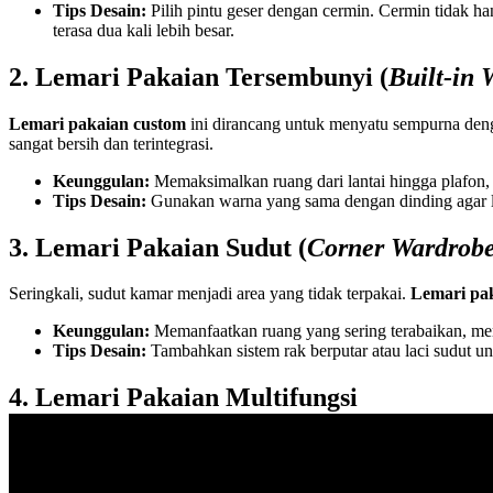
Tips Desain:
Pilih pintu geser dengan cermin. Cermin tidak h
terasa dua kali lebih besar.
2. Lemari Pakaian Tersembunyi (
Built-in
Lemari pakaian custom
ini dirancang untuk menyatu sempurna den
sangat bersih dan terintegrasi.
Keunggulan:
Memaksimalkan ruang dari lantai hingga plafon, t
Tips Desain:
Gunakan warna yang sama dengan dinding agar le
3. Lemari Pakaian Sudut (
Corner Wardrob
Seringkali, sudut kamar menjadi area yang tidak terpakai.
Lemari pa
Keunggulan:
Memanfaatkan ruang yang sering terabaikan, memb
Tips Desain:
Tambahkan sistem rak berputar atau laci sudut u
4. Lemari Pakaian Multifungsi
Lemari pakaian custom
tidak harus hanya untuk menyimpan pakaian
Lemari Pakaian + Meja Rias/Meja Belajar:
Salah satu sisi
l