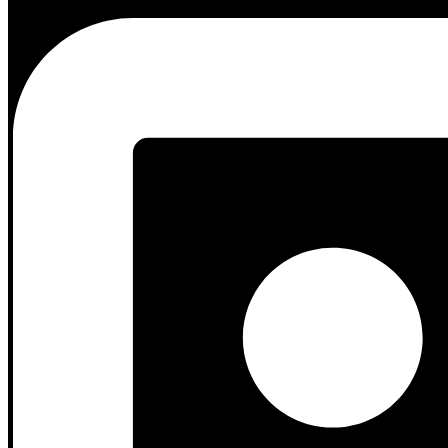
ruang secara signifikan.
Lemari Pakaian + Rak Buku:
Gabungkan bagian
lemari pa
5. Lemari Pakaian dengan Pencahayaan Te
Pencahayaan yang tepat dapat mengubah suasana kamar dan membuat l
Keunggulan:
Memudahkan Sobat Dekor mencari pakaian, menci
Tips Desain:
Gunakan lampu dengan warna cahaya hangat (kun
Jasa Furniture Custom: Wujudkan Lemar
Meskipun terlihat mudah, merancang
lemari pakaian custom
yang fu
memahami hal ini. Tim ahli kami akan membantu Sobat Dekor dari t
gaya pribadi Sobat Dekor.
Dengan
Jasa Furniture Custom
kami, kamar Sobat Dekor tidak akan
konsultasi gratis dan mari kita mulai merancang
lemari pakaian
impi
Informasi Kontak jd.sscorp.co.id/:
Website
:
https://jagoandekor.com/portofolio/