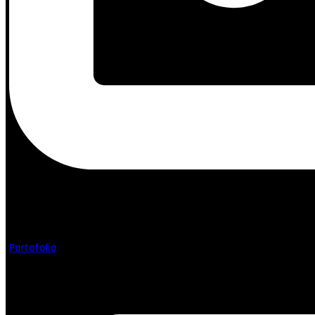
Simpan nama, email, dan situs web saya pada peramban ini untuk
Buktikan kemanusiaan Anda:
2 + 5 =
Kirim Komentar
Portofolio
Wujudkan Furnitur