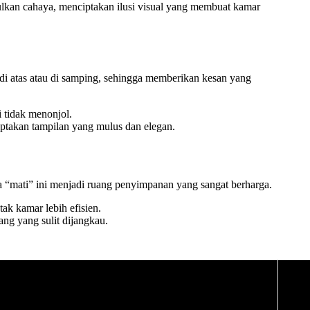
tulkan cahaya, menciptakan ilusi visual yang membuat kamar
 di atas atau di samping, sehingga memberikan kesan yang
i tidak menonjol.
ptakan tampilan yang mulus dan elegan.
 “mati” ini menjadi ruang penyimpanan yang sangat berharga.
ak kamar lebih efisien.
ng yang sulit dijangkau.
.
. Saat tidak digunakan, meja bisa dilipat kembali, menghemat