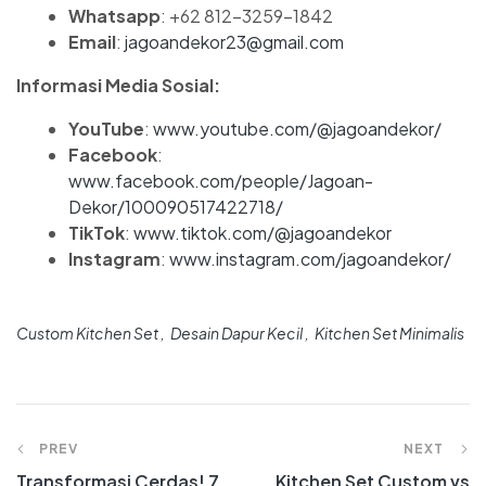
Whatsapp
: +62 812-3259-1842
Email
:
jagoandekor23@gmail.com
Informasi Media Sosial:
YouTube
:
www.youtube.com/@jagoandekor/
Facebook
:
www.facebook.com/people/Jagoan-
Dekor/100090517422718/
TikTok
:
www.tiktok.com/@jagoandekor
Instagram
:
www.instagram.com/jagoandekor/
Custom Kitchen Set
Desain Dapur Kecil
Kitchen Set Minimalis
PREV
NEXT
Transformasi Cerdas! 7
Kitchen Set Custom vs