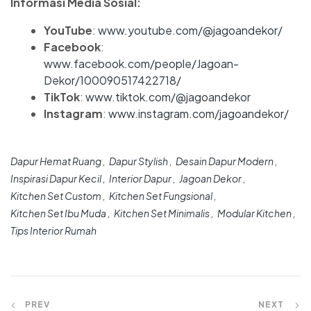
Informasi Media Sosial:
YouTube
:
www.youtube.com/@jagoandekor/
Facebook
:
www.facebook.com/people/Jagoan-
Dekor/100090517422718/
TikTok
:
www.tiktok.com/@jagoandekor
Instagram
:
www.instagram.com/jagoandekor/
Dapur Hemat Ruang
Dapur Stylish
Desain Dapur Modern
Inspirasi Dapur Kecil
Interior Dapur
Jagoan Dekor
Kitchen Set Custom
Kitchen Set Fungsional
Kitchen Set Ibu Muda
Kitchen Set Minimalis
Modular Kitchen
Tips Interior Rumah
PREV
NEXT