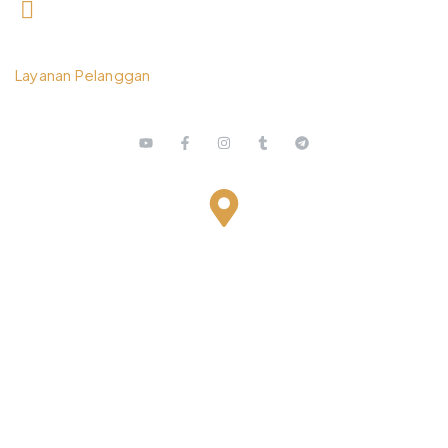
0812 3259 1842
Layanan Pelanggan
Bestari Recidance Jl. Batu Hulung No.1
BalungbangJaya, Bogor Barat
Kota Bogor - Jawa Barat