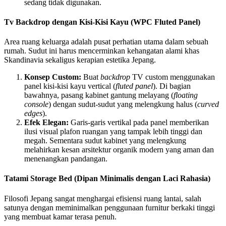
sedang tidak digunakan.
Tv Backdrop dengan Kisi-Kisi Kayu (WPC Fluted Panel)
Area ruang keluarga adalah pusat perhatian utama dalam sebuah
rumah. Sudut ini harus mencerminkan kehangatan alami khas
Skandinavia sekaligus kerapian estetika Jepang.
Konsep Custom:
Buat
backdrop
TV custom menggunakan
panel kisi-kisi kayu vertical (
fluted panel
). Di bagian
bawahnya, pasang kabinet gantung melayang (
floating
console
) dengan sudut-sudut yang melengkung halus (
curved
edges
).
Efek Elegan:
Garis-garis vertikal pada panel memberikan
ilusi visual plafon ruangan yang tampak lebih tinggi dan
megah. Sementara sudut kabinet yang melengkung
melahirkan kesan arsitektur organik modern yang aman dan
menenangkan pandangan.
Tatami Storage Bed (Dipan Minimalis dengan Laci Rahasia)
Filosofi Jepang sangat menghargai efisiensi ruang lantai, salah
satunya dengan meminimalkan penggunaan furnitur berkaki tinggi
yang membuat kamar terasa penuh.