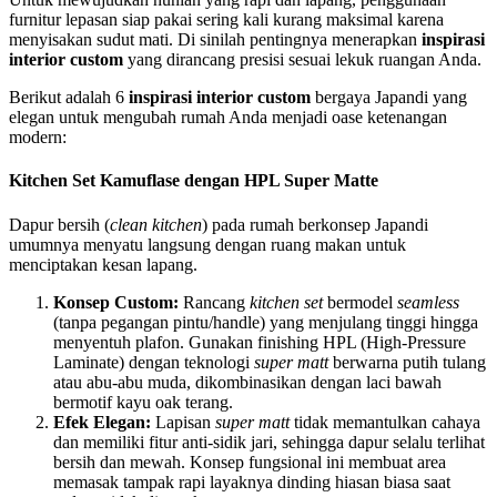
furnitur lepasan siap pakai sering kali kurang maksimal karena
menyisakan sudut mati. Di sinilah pentingnya menerapkan
inspirasi
interior custom
yang dirancang presisi sesuai lekuk ruangan Anda.
Berikut adalah 6
inspirasi interior custom
bergaya Japandi yang
elegan untuk mengubah rumah Anda menjadi oase ketenangan
modern:
Kitchen Set Kamuflase dengan HPL Super Matte
Dapur bersih (
clean kitchen
) pada rumah berkonsep Japandi
umumnya menyatu langsung dengan ruang makan untuk
menciptakan kesan lapang.
Konsep Custom:
Rancang
kitchen set
bermodel
seamless
(tanpa pegangan pintu/handle) yang menjulang tinggi hingga
menyentuh plafon. Gunakan finishing HPL (High-Pressure
Laminate) dengan teknologi
super matt
berwarna putih tulang
atau abu-abu muda, dikombinasikan dengan laci bawah
bermotif kayu oak terang.
Efek Elegan:
Lapisan
super matt
tidak memantulkan cahaya
dan memiliki fitur anti-sidik jari, sehingga dapur selalu terlihat
bersih dan mewah. Konsep fungsional ini membuat area
memasak tampak rapi layaknya dinding hiasan biasa saat