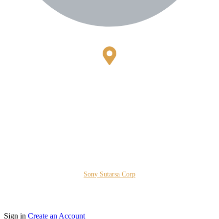
Bestari Recidance Jl. Batu Hulung No.1
BalungbangJaya, Bogor Barat
Kota Bogor - Jawa Barat
Copyright © 2026 PT. Prospera Tritama Karya a Member of
Sony Sutarsa Corp
Sign in
Create an Account