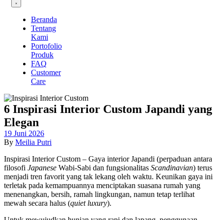
Beranda
Tentang
Kami
Portofolio
Produk
FAQ
Customer
Care
6 Inspirasi Interior Custom Japandi yang
Elegan
19 Juni 2026
By
Meilia Putri
Inspirasi Interior Custom – Gaya interior Japandi (perpaduan antara
filosofi
Japanese
Wabi-Sabi dan fungsionalitas
Scandinavian
) terus
menjadi tren favorit yang tak lekang oleh waktu. Keunikan gaya ini
terletak pada kemampuannya menciptakan suasana rumah yang
menenangkan, bersih, ramah lingkungan, namun tetap terlihat
mewah secara halus (
quiet luxury
).
Untuk mewujudkan hunian yang rapi dan lapang, penggunaan