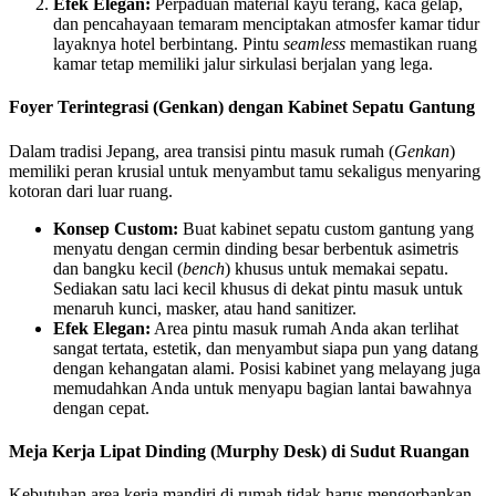
Efek Elegan:
Perpaduan material kayu terang, kaca gelap,
dan pencahayaan temaram menciptakan atmosfer kamar tidur
layaknya hotel berbintang. Pintu
seamless
memastikan ruang
kamar tetap memiliki jalur sirkulasi berjalan yang lega.
Foyer Terintegrasi (Genkan) dengan Kabinet Sepatu Gantung
Dalam tradisi Jepang, area transisi pintu masuk rumah (
Genkan
)
memiliki peran krusial untuk menyambut tamu sekaligus menyaring
kotoran dari luar ruang.
Konsep Custom:
Buat kabinet sepatu custom gantung yang
menyatu dengan cermin dinding besar berbentuk asimetris
dan bangku kecil (
bench
) khusus untuk memakai sepatu.
Sediakan satu laci kecil khusus di dekat pintu masuk untuk
menaruh kunci, masker, atau hand sanitizer.
Efek Elegan:
Area pintu masuk rumah Anda akan terlihat
sangat tertata, estetik, dan menyambut siapa pun yang datang
dengan kehangatan alami. Posisi kabinet yang melayang juga
memudahkan Anda untuk menyapu bagian lantai bawahnya
dengan cepat.
Meja Kerja Lipat Dinding (Murphy Desk) di Sudut Ruangan
Kebutuhan area kerja mandiri di rumah tidak harus mengorbankan