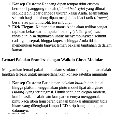
Konsep Custom:
Rancang dipan tempat tidur custom
bermodel panggung rendah (
tatami bed style
) yang dibuat
sedikit lebih lebar daripada ukuran kasur Anda. Manfaatkan
seluruh bagian kolong dipan menjadi laci-laci tarik (
drawer
)
besar atau pintu hidrolik tersembunyi.
Efek Elegan:
Kamar tidur utama Anda akan terlihat sangat
rapi dan bebas dari tumpukan barang (
clutter-free
). Laci
rahasia ini bisa digunakan untuk menyembunyikan selimut
cadangan, seprai, hingga koper, sehingga Anda tidak
memerlukan terlalu banyak lemari pakaian tambahan di dalam
kamar.
Lemari Pakaian Seamless dengan Walk-in Closet Modular
Menyatukan lemari pakaian ke dalam struktur dinding kamar adalah
langkah terbaik untuk mempertahankan konsep estetika minimalis.
Konsep Custom:
Buat lemari pakaian
built-in
dari lantai
hingga plafon menggunakan pintu model lipat atau geser
(
sliding
) yang terintegrasi. Untuk sentuhan elegan modern,
kombinasikan salah satu kompartemennya menggunakan
pintu kaca riben transparan dengan bingkai aluminium tipis
hitam yang dilengkapi lampu LED strip hangat di bagian
dalamnya.