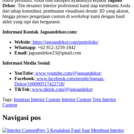
board
premium, Anda bisa mempercayakannya kepada
Jagoan
Dekor
. Tim desainer interior profesional kami siap membantu Anda
dari tahap konsultasi, pembuatan visualisasi desain 3D yang akurat,
hingga proses pengerjaan custom di
workshop
kami dengan hasil
akhir yang rapi dan bergaransi.
Informasi Kontak Jagoandekor.com:
Website
:
https://jagoandekor.com/portofolio/
Whatsapp
: +62 812-3259-1842
Email
: jagoandekor23@gmail.com
Informasi Media Sosial:
YouTube
:
www.youtube.com/@jagoandekor/
Facebook
:
www.facebook.com/people/Jagoan-
Dekor/100090517422718/
TikTok
:
www.tiktok.com/@jagoandekor
Tags:
Inspirasi Interior Custom
Interior Custom
Tren Interior
Custom
Navigasi pos
Prev
5 Kesalahan Fatal Saat Membuat Interior