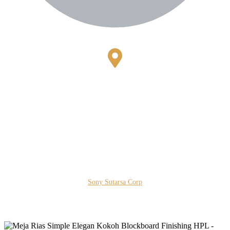
Bestari Recidance Jl. Batu Hulung No.1
BalungbangJaya, Bogor Barat
Kota Bogor - Jawa Barat
Copyright © 2026 PT. Prospera Tritama Karya a Member of
Sony Sutarsa Corp