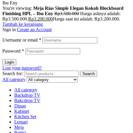
You're viewing:
Meja Rias Simple Elegan Kokoh Blockboard
Finishing HPL – Ibu Eny
Rp
3.500.000
Harga aslinya adalah:
Rp3.500.000.
Rp
3.200.000
Harga saat ini adalah: Rp3.200.000.
Tambah ke keranjang
Sign in
Create an Account
Username or email
*
Password
*
Login
Lost your password?
Search for:
Search
All category
All category
Backdrop TV
Bakcdrop TV
Dipan
Kabinet
Kitchen Set
Lemari
Meja
Partisi