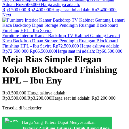
Adnan
Rp
3.500.000
Harga aslinya adalah:
Rp3.500.000.
Rp
2.400.000
Harga saat ini adalah: Rp2.400.000.
Next
Furniture Interior Kamar Backdrop TV Kabinet Gantung Lemari
Kaca Backdrop Dipan Storage Pendingin Ruangan Blockboard
Finishing HPL - Ibu Savira
Rp
72.500.000
Harga aslinya adalah:
Rp72.500.000.
Rp
66.500.000
Harga saat ini adalah: Rp66.500.000.
Meja Rias Simple Elegan
Kokoh Blockboard Finishing
HPL – Ibu Eny
Rp
3.500.000
Harga aslinya adalah:
Rp3.500.000.
Rp
3.200.000
Harga saat ini adalah: Rp3.200.000.
Tersedia di backorder
Harga Yang Tertera Dapat Menyesuaikan
Tertarik ? Hitung Estimasi Untuk Ruang Anda