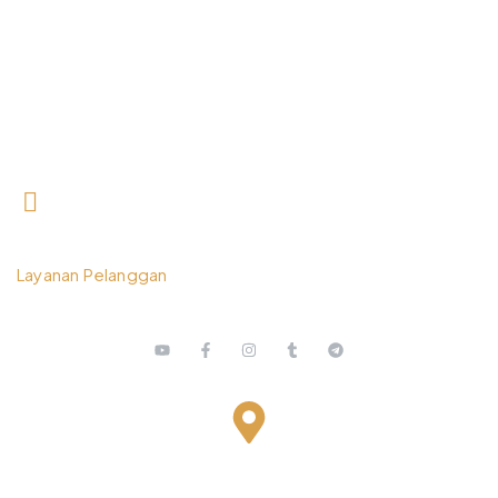
0812 3259 1842
Layanan Pelanggan
Bestari Recidance Jl. Batu Hulung No.1
BalungbangJaya, Bogor Barat