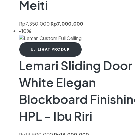
Meiti
Rp
7.350.000
Rp
7.000.000
-10%
LIHAT PRODUK
Lemari Sliding Door
White Elegan
Blockboard Finishi
HPL – Ibu Riri
Rp
14.500.000
Rp
13.000.000