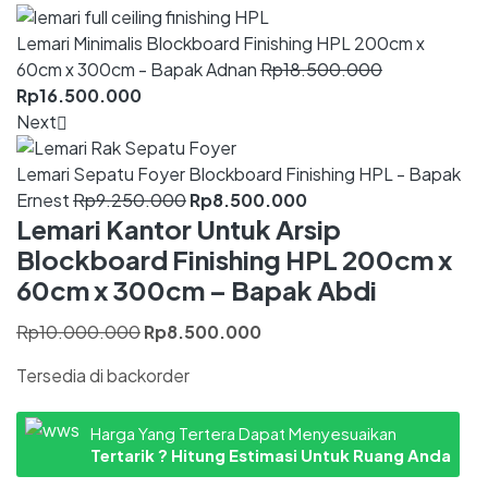
Lemari Minimalis Blockboard Finishing HPL 200cm x
60cm x 300cm - Bapak Adnan
Rp
18.500.000
Rp
16.500.000
Next
Lemari Sepatu Foyer Blockboard Finishing HPL - Bapak
Ernest
Rp
9.250.000
Rp
8.500.000
Lemari Kantor Untuk Arsip
Blockboard Finishing HPL 200cm x
60cm x 300cm – Bapak Abdi
Rp
10.000.000
Rp
8.500.000
Tersedia di backorder
Harga Yang Tertera Dapat Menyesuaikan
Tertarik ? Hitung Estimasi Untuk Ruang Anda