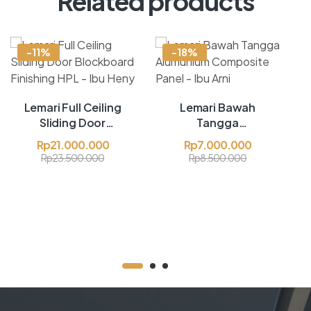
Related products
-11%
-18%
Lemari Full Ceiling
Lemari Bawah
Sliding Door
Tangga
Blockboard
Alumunium
Rp
21.000.000
Rp
7.000.000
Finishing HPL –
Composite Panel
Rp
23.500.000
Rp
8.500.000
Ibu Heny
– Ibu Arni