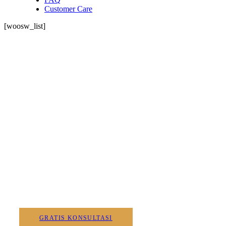
Customer Care
[woosw_list]
Wujudkan Furnitur
Impian Bersa
GRATIS KONSULTASI