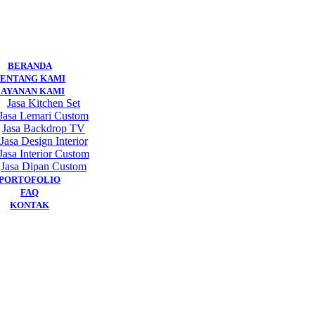
BERANDA
ENTANG KAMI
LAYANAN KAMI
Jasa Kitchen Set
Jasa Lemari Custom
Jasa Backdrop TV
Jasa Design Interior
Jasa Interior Custom
Jasa Dipan Custom
PORTOFOLIO
FAQ
KONTAK